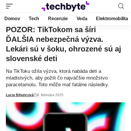
Domov
Tech
Recenzie
Veda
Elektromobilita
POZOR: TikTokom sa šíri
ĎALŠIA nebezpečná výzva.
Lekári sú v šoku, ohrozené sú aj
slovenské deti
Na TikToku ožila výzva, ktorá nabáda deti a
mladistvých, aby požili čo najväčšie množstvo
paracetamolu. Toto môže mať fatálne následky.
Lucia Bihuncová
8. februára 2025