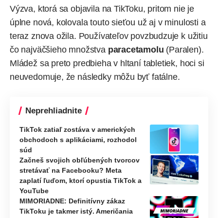
Výzva, ktorá sa objavila na TikToku, pritom nie je
úplne nová, kolovala touto sieťou už aj v minulosti a
teraz znova ožila. Používateľov povzbudzuje k užitiu
čo najväčšieho množstva
paracetamolu
(Paralen).
Mládež sa preto predbieha v hltaní tabletiek, hoci si
neuvedomuje, že následky môžu byť fatálne.
Neprehliadnite
TikTok zatiaľ zostáva v amerických
obchodoch s aplikáciami, rozhodol
súd
Začneš svojich obľúbených tvorcov
stretávať na Facebooku? Meta
zaplatí ľuďom, ktorí opustia TikTok a
YouTube
MIMORIADNE: Definitívny zákaz
TikToku je takmer istý. Američania