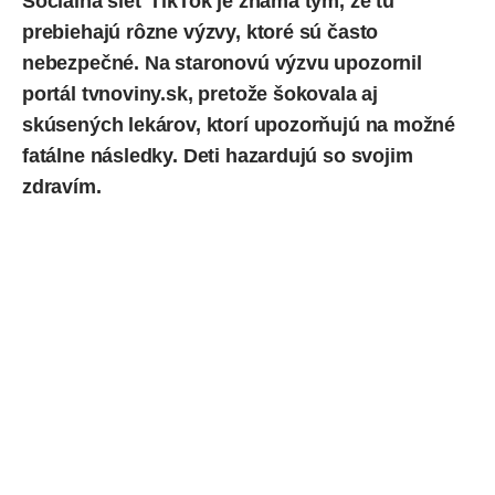
Sociálna sieť TikTok je známa tým, že tu
prebiehajú rôzne výzvy, ktoré sú často
nebezpečné. Na staronovú výzvu
upozornil
portál tvnoviny.sk, pretože šokovala aj
skúsených lekárov, ktorí upozorňujú na možné
fatálne následky. Deti hazardujú so svojim
zdravím.