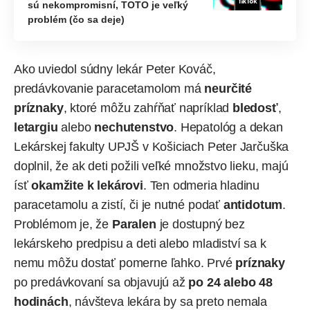
sú nekompromisní, TOTO je veľký
problém (čo sa deje)
Ako uviedol súdny lekár Peter Kováč,
predávkovanie paracetamolom má
neurčité
príznaky
, ktoré môžu zahŕňať napríklad
bledosť
,
letargiu
alebo
nechutenstvo
. Hepatológ a dekan
Lekárskej fakulty UPJŠ v Košiciach Peter Jarčuška
doplnil, že ak deti požili veľké množstvo lieku, majú
ísť
okamžite k lekárovi
. Ten odmeria hladinu
paracetamolu a zistí, či je nutné podať
antidotum
.
Problémom je, že
Paralen
je dostupný bez
lekárskeho predpisu a deti alebo mladiství sa k
nemu môžu dostať pomerne ľahko. Prvé
príznaky
po predávkovaní sa objavujú až
po 24 alebo 48
hodinách
, návšteva lekára by sa preto nemala