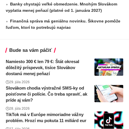
Banky chystajú veľké obmedzenie. Mnohým Slovákom
vyplatia menej peňazí (platné od 1. januára 2027)
Finančná správa má geniálnu novinku. Šikovne pomôže
ľuďom, ktorí to potrebujú najviac
Bude sa vám páčiť
Namiesto 300 € len 79 €: Štát okresal
dôležitý príspevok, tisíce Slovákov
dostanú menej peňazí
29. júla 2026
Slovákom chodia výstražné SMS-ky od
poisťovne či polície. Čo treba spraviť, ak
príde aj vám?
28. júla 2026
TikTok má v Európe mimoriadne vážny
problém. Hrozí mu pokuta 11 miliárd eur