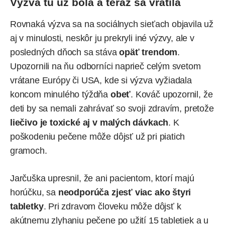
Výzva tu už bola a teraz sa vrátila
Rovnaká výzva sa na
sociálnych sieťach
objavila už
aj v minulosti, neskôr ju prekryli iné výzvy, ale v
posledných dňoch sa stáva
opäť trendom
.
Upozornili na ňu odborníci naprieč celým svetom
vrátane Európy či USA, kde si výzva vyžiadala
koncom minulého týždňa
obeť
. Kováč upozornil, že
deti by sa nemali zahrávať so svoji zdravím, pretože
liečivo je toxické aj v malých dávkach
. K
poškodeniu pečene môže dôjsť už pri piatich
gramoch.
Jarčuška upresnil, že ani pacientom, ktorí majú
horúčku, sa
neodporúča zjesť viac ako štyri
tabletky
. Pri zdravom človeku môže dôjsť k
akútnemu zlyhaniu pečene po užití 15 tabletiek a u