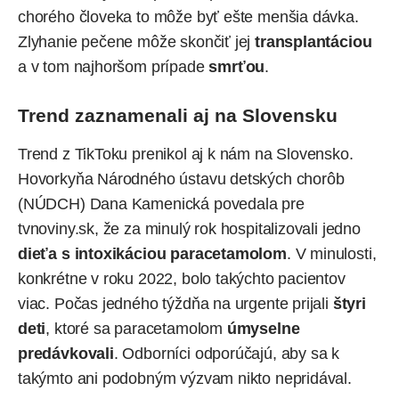
chorého človeka to môže byť ešte menšia dávka.
Zlyhanie pečene môže skončiť jej
transplantáciou
a v tom najhoršom prípade
smrťou
.
Trend zaznamenali aj na Slovensku
Trend z TikToku prenikol aj k nám na Slovensko.
Hovorkyňa Národného ústavu detských chorôb
(NÚDCH) Dana Kamenická povedala pre
tvnoviny.sk, že za minulý rok hospitalizovali jedno
dieťa s intoxikáciou paracetamolom
. V minulosti,
konkrétne v roku 2022, bolo takýchto pacientov
viac. Počas jedného týždňa na urgente prijali
štyri
deti
, ktoré sa paracetamolom
úmyselne
predávkovali
. Odborníci odporúčajú, aby sa k
takýmto ani podobným výzvam nikto nepridával.