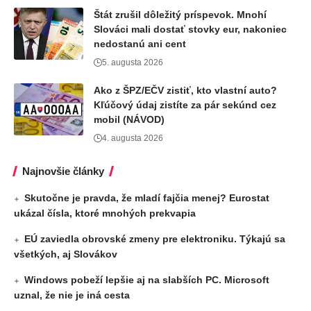
Štát zrušil dôležitý príspevok. Mnohí
Slováci mali dostať stovky eur, nakoniec
nedostanú ani cent
5. augusta 2026
Ako z ŠPZ/EČV zistiť, kto vlastní auto?
Kľúčový údaj zistíte za pár sekúnd cez
mobil (NÁVOD)
4. augusta 2026
Najnovšie články
Skutočne je pravda, že mladí fajčia menej? Eurostat
ukázal čísla, ktoré mnohých prekvapia
EÚ zaviedla obrovské zmeny pre elektroniku. Týkajú sa
všetkých, aj Slovákov
Windows pobeží lepšie aj na slabších PC. Microsoft
uznal, že nie je iná cesta