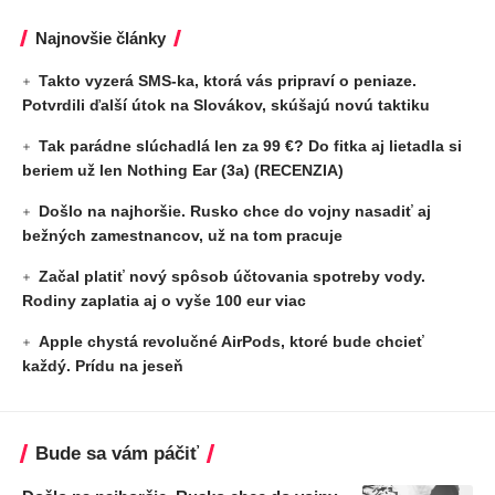
Najnovšie články
Takto vyzerá SMS-ka, ktorá vás pripraví o peniaze.
Potvrdili ďalší útok na Slovákov, skúšajú novú taktiku
Tak parádne slúchadlá len za 99 €? Do fitka aj lietadla si
beriem už len Nothing Ear (3a) (RECENZIA)
Došlo na najhoršie. Rusko chce do vojny nasadiť aj
bežných zamestnancov, už na tom pracuje
Začal platiť nový spôsob účtovania spotreby vody.
Rodiny zaplatia aj o vyše 100 eur viac
Apple chystá revolučné AirPods, ktoré bude chcieť
každý. Prídu na jeseň
Bude sa vám páčiť