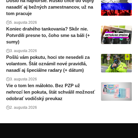
Došlo na najhoršie. Rusko chce do vojny
nasadiť aj bežných zamestnancov, už na
tom pracuje
5. augusta 2026
Koniec drahého tankovania? Skôr nie.
Potvrdili presne to, čoho sme sa báli (+
sumy)
3. augusta 2026
Pošlú vám pokutu, hoci ste nesedeli za
volantom. Štát oznámil nové pravidlá,
nasadí aj špeciálne radary (+ dátum)
3. augusta 2026
Vie o tom len málokto. Bez PZP už
nehrozí len pokuta, štát schválil možnosť
odobrať vodičský preukaz
2. augusta 2026