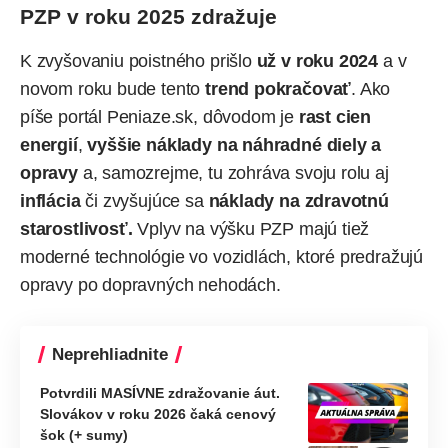
PZP v roku 2025 zdražuje
K zvyšovaniu poistného prišlo
už v roku 2024
a v
novom roku bude tento
trend pokračovať
. Ako
píše
portál Peniaze.sk, dôvodom je
rast cien
energií
,
vyššie náklady na náhradné diely a
opravy
a, samozrejme, tu zohráva svoju rolu aj
inflácia
či zvyšujúce sa
náklady na zdravotnú
starostlivosť.
Vplyv na výšku PZP majú tiež
moderné technológie vo vozidlách, ktoré predražujú
opravy po dopravných nehodách.
Neprehliadnite
Potvrdili MASÍVNE zdražovanie áut.
Slovákov v roku 2026 čaká cenový
šok (+ sumy)