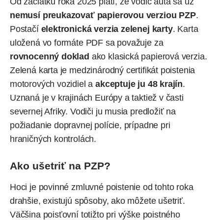
Od začiatku roka 2025 platí, že vodič auta sa už
nemusí preukazovať papierovou verziou PZP
.
Postačí
elektronická verzia zelenej karty
. Karta
uložená vo formáte PDF sa považuje za
rovnocenný doklad
ako klasická papierová verzia.
Zelená karta je medzinárodný certifikát poistenia
motorových vozidiel a
akceptuje ju 48 krajín
.
Uznaná je v krajinách Európy a taktiež v časti
severnej Afriky. Vodiči ju musia predložiť na
požiadanie dopravnej polície, prípadne pri
hraničných kontrolách.
Ako ušetriť na PZP?
Hoci je povinné zmluvné poistenie od tohto roka
drahšie, existujú spôsoby, ako môžete ušetriť.
Väčšina poisťovní totižto pri výške poistného