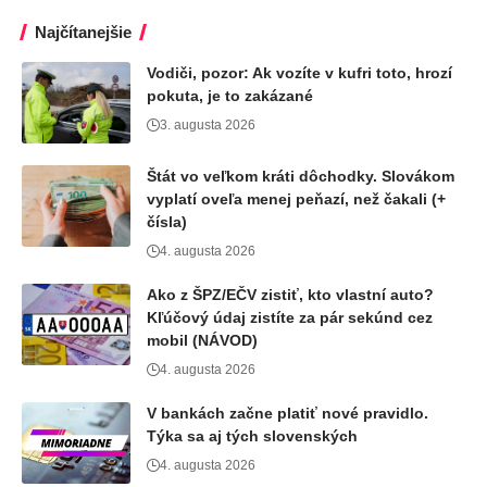
Najčítanejšie
Vodiči, pozor: Ak vozíte v kufri toto, hrozí
pokuta, je to zakázané
3. augusta 2026
Štát vo veľkom kráti dôchodky. Slovákom
vyplatí oveľa menej peňazí, než čakali (+
čísla)
4. augusta 2026
Ako z ŠPZ/EČV zistiť, kto vlastní auto?
Kľúčový údaj zistíte za pár sekúnd cez
mobil (NÁVOD)
4. augusta 2026
V bankách začne platiť nové pravidlo.
Týka sa aj tých slovenských
4. augusta 2026