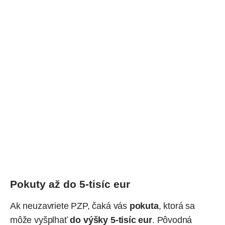
Pokuty až do 5-tisíc eur
Ak neuzavriete PZP, čaká vás
pokuta
, ktorá sa
môže vyšplhať
do výšky 5-tisíc eur
. Pôvodná