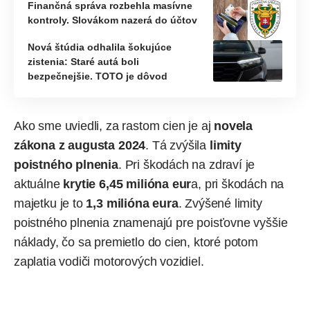
Finančná správa rozbehla masívne
kontroly. Slovákom nazerá do účtov
Nová štúdia odhalila šokujúce
zistenia: Staré autá boli
bezpečnejšie. TOTO je dôvod
Ako sme uviedli, za rastom cien je aj
novela
zákona z augusta 2024
. Tá zvýšila
limity
poistného plnenia
. Pri škodách na zdraví je
aktuálne
krytie 6,45 milióna eur
a, pri škodách na
majetku je to
1,3 milióna eura
. Zvýšené limity
poistného plnenia znamenajú pre
poisťovne
vyššie
náklady, čo sa premietlo do cien, ktoré potom
zaplatia vodiči motorových vozidiel.