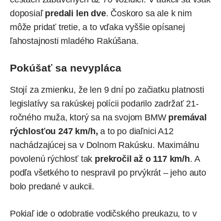
doposiaľ
predali len dve
. Čoskoro sa ale k nim
môže pridať tretie, a to vďaka vyššie opísanej
ľahostajnosti mladého Rakúšana.
Pokúšať sa nevypláca
Stojí za zmienku, že len 9 dní po začiatku platnosti
legislatívy sa rakúskej polícii podarilo zadržať 21-
ročného muža, ktorý sa na svojom BMW
premával
rýchlosťou 247 km/h,
a to po diaľnici A12
nachádzajúcej sa v Dolnom Rakúsku. Maximálnu
povolenú rýchlosť tak
prekročil až o 117 km/h
. A
podľa všetkého to nespravil po prvýkrát – jeho auto
bolo predané v aukcii.
Pokiaľ ide o odobratie vodičského preukazu, to v