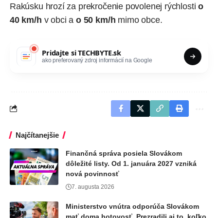
Rakúsku hrozí za prekročenie povolenej rýchlosti
o
40 km/h
v obci a
o 50 km/h
mimo obce.
Pridajte si
TECHBYTE.sk
ako preferovaný zdroj informácií na Google
Najčítanejšie
Finančná správa posiela Slovákom
dôležité listy. Od 1. januára 2027 vzniká
nová povinnosť
7. augusta 2026
Ministerstvo vnútra odporúča Slovákom
mať doma hotovosť. Prezradili aj to, koľko