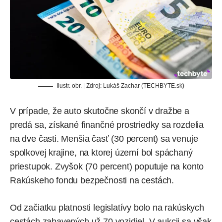
Ilustr. obr. | Zdroj: Lukáš Zachar (TECHBYTE.sk)
V prípade, že auto skutočne skončí v dražbe a
predá sa, získané finančné prostriedky sa rozdelia
na dve časti. Menšia časť (30 percent) sa venuje
spolkovej krajine, na ktorej území bol spáchaný
priestupok. Zvyšok (70 percent) poputuje na konto
Rakúskeho fondu bezpečnosti na cestách.
Od začiatku platnosti legislatívy bolo na rakúskych
cestách zabavených už 70 vozidiel. V aukcii sa však