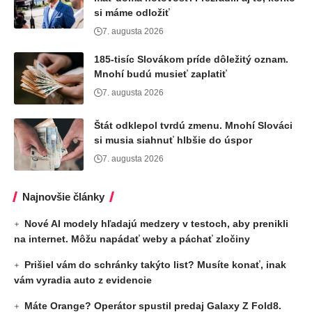
si máme odložiť
7. augusta 2026
185-tisíc Slovákom príde dôležitý oznam.
Mnohí budú musieť zaplatiť
7. augusta 2026
Štát odklepol tvrdú zmenu. Mnohí Slováci
si musia siahnuť hlbšie do úspor
7. augusta 2026
Najnovšie články
Nové AI modely hľadajú medzery v testoch, aby prenikli
na internet. Môžu napádať weby a páchať zločiny
Prišiel vám do schránky takýto list? Musíte konať, inak
vám vyradia auto z evidencie
Máte Orange? Operátor spustil predaj Galaxy Z Fold8.