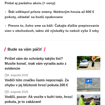
Pridal aj parádnu akciu (+ ceny)
Štát odklepol prísne zmeny. Niektorým hrozia až 600 €
pokuty, ukladať sa budú opakovane
Presne to, čoho sme sa báli: Čakajte ďalšie prepisovanie
cien v obchodoch, takto zlé výsledky tu neboli vyše 3 roky
Bude sa vám páčiť
Prišiel vám do schránky takýto list?
Musíte konať, inak vám vyradia auto z
evidencie
8. augusta 2026
Vodiči túto značku často nepoznajú. Za
chybu v jej blízkosti hrozí pokuta 200 €
5. augusta 2026
Vodiči, pozor: Ak vozíte v kufri toto, hrozí
pokuta, je to zakázané