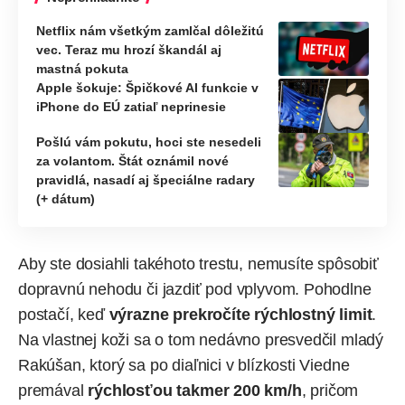
Netflix nám všetkým zamlčal dôležitú
vec. Teraz mu hrozí škandál aj
mastná pokuta
Apple šokuje: Špičkové AI funkcie v
iPhone do EÚ zatiaľ neprinesie
Pošlú vám pokutu, hoci ste nesedeli
za volantom. Štát oznámil nové
pravidlá, nasadí aj špeciálne radary
(+ dátum)
Aby ste dosiahli takéhoto trestu, nemusíte spôsobiť
dopravnú nehodu či jazdiť pod vplyvom. Pohodlne
postačí, keď
výrazne prekročíte rýchlostný limit
.
Na vlastnej koži sa o tom nedávno presvedčil mladý
Rakúšan, ktorý sa po diaľnici v blízkosti Viedne
premával
rýchlosťou takmer 200 km/h
, pričom