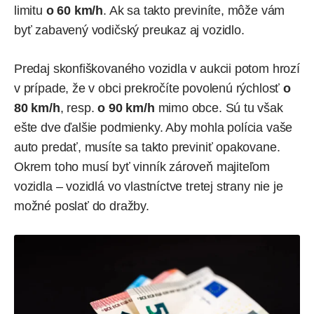
limitu
o 60 km/h
. Ak sa takto previníte, môže vám
byť zabavený vodičský preukaz aj vozidlo.
Predaj skonfiškovaného vozidla v aukcii potom hrozí
v prípade, že v obci prekročíte povolenú rýchlosť
o
80 km/h
, resp.
o 90 km/h
mimo obce. Sú tu však
ešte dve ďalšie podmienky. Aby mohla polícia vaše
auto predať, musíte sa takto previniť opakovane.
Okrem toho musí byť vinník zároveň majiteľom
vozidla – vozidlá vo vlastníctve tretej strany nie je
možné poslať do dražby.