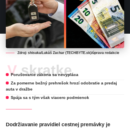
Zdroj: shisuka/Lukáš Zachar (TECHBYTE.sk)/úprava redakcie
V skratke
Porušovanie zákona sa nevypláca
Za pomerne bežný prehrešok hrozí odobratie a predaj
auta v dražbe
Spája sa s tým však viacero podmienok
Dodržiavanie pravidiel cestnej premávky je