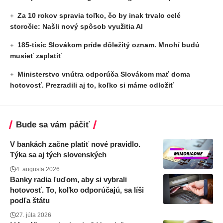
Za 10 rokov spravia toľko, čo by inak trvalo celé
storočie: Našli nový spôsob využitia AI
185-tisíc Slovákom príde dôležitý oznam. Mnohí budú
musieť zaplatiť
Ministerstvo vnútra odporúča Slovákom mať doma
hotovosť. Prezradili aj to, koľko si máme odložiť
Bude sa vám páčiť
V bankách začne platiť nové pravidlo.
Týka sa aj tých slovenských
4. augusta 2026
Banky radia ľuďom, aby si vybrali
hotovosť. To, koľko odporúčajú, sa líši
podľa štátu
27. júla 2026