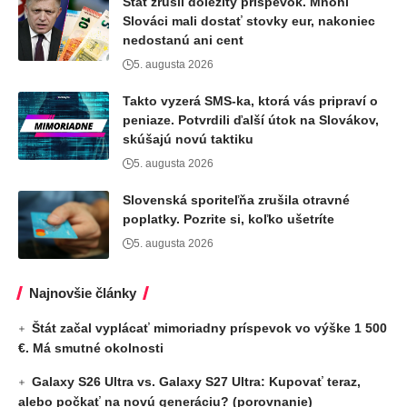
Štát zrušil dôležitý príspevok. Mnohí
Slováci mali dostať stovky eur, nakoniec
nedostanú ani cent
5. augusta 2026
Takto vyzerá SMS-ka, ktorá vás pripraví o
peniaze. Potvrdili ďalší útok na Slovákov,
skúšajú novú taktiku
5. augusta 2026
Slovenská sporiteľňa zrušila otravné
poplatky. Pozrite si, koľko ušetríte
5. augusta 2026
Najnovšie články
Štát začal vyplácať mimoriadny príspevok vo výške 1 500
€. Má smutné okolnosti
Galaxy S26 Ultra vs. Galaxy S27 Ultra: Kupovať teraz,
alebo počkať na novú generáciu? (porovnanie)