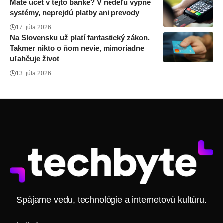
Máte účet v tejto banke? V nedeľu vypne
systémy, neprejdú platby ani prevody
17. júla 2026
Na Slovensku už platí fantastický zákon.
Takmer nikto o ňom nevie, mimoriadne
uľahčuje život
13. júla 2026
Spájame vedu, technológie a internetovú kultúru.