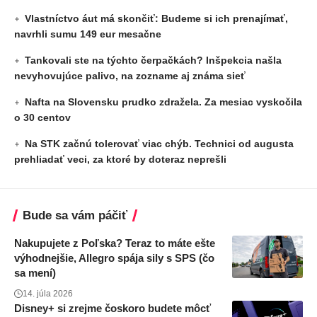
Vlastníctvo áut má skončiť: Budeme si ich prenajímať,
navrhli sumu 149 eur mesačne
Tankovali ste na týchto čerpačkách? Inšpekcia našla
nevyhovujúce palivo, na zozname aj známa sieť
Nafta na Slovensku prudko zdražela. Za mesiac vyskočila
o 30 centov
Na STK začnú tolerovať viac chýb. Technici od augusta
prehliadať veci, za ktoré by doteraz neprešli
Bude sa vám páčiť
Nakupujete z Poľska? Teraz to máte ešte
výhodnejšie, Allegro spája sily s SPS (čo
sa mení)
14. júla 2026
Disney+ si zrejme čoskoro budete môcť