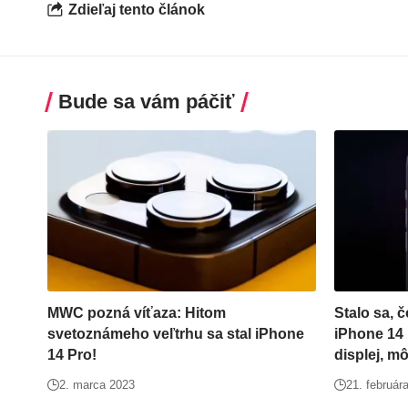
Zdieľaj tento článok
Bude sa vám páčiť
MWC pozná víťaza: Hitom
Stalo sa, 
svetoznámeho veľtrhu sa stal iPhone
iPhone 14 
14 Pro!
displej, mô
2. marca 2023
21. február