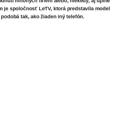
dnutí mnohých firiem alebo, niekedy, aj úplne
m je spoločnosť LeTV, ktorá
predstavila
model
podobá tak, ako žiaden iný telefón.