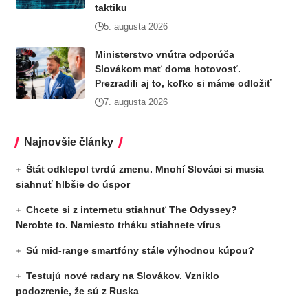
taktiku
5. augusta 2026
Ministerstvo vnútra odporúča
Slovákom mať doma hotovosť.
Prezradili aj to, koľko si máme odložiť
7. augusta 2026
Najnovšie články
Štát odklepol tvrdú zmenu. Mnohí Slováci si musia
siahnuť hlbšie do úspor
Chcete si z internetu stiahnuť The Odyssey?
Nerobte to. Namiesto trháku stiahnete vírus
Sú mid-range smartfóny stále výhodnou kúpou?
Testujú nové radary na Slovákov. Vzniklo
podozrenie, že sú z Ruska