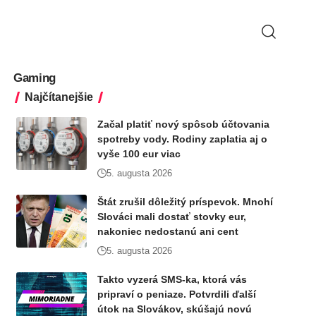
Gaming
Najčítanejšie
Začal platiť nový spôsob účtovania
spotreby vody. Rodiny zaplatia aj o
vyše 100 eur viac
5. augusta 2026
Štát zrušil dôležitý príspevok. Mnohí
Slováci mali dostať stovky eur,
nakoniec nedostanú ani cent
5. augusta 2026
Takto vyzerá SMS-ka, ktorá vás
pripraví o peniaze. Potvrdili ďalší
útok na Slovákov, skúšajú novú