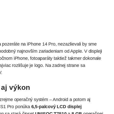
sa pozeráte na
iPhone 14 Pro
, nezazlievali by sme
podobný najnovším zariadeniam od Apple. V displeji
točnom iPhone, fotoaparáty taktiež takmer dokonale
ajviac rozlišuje je logo. Na zadnej strane sa
V
.
 aj výkon
ejme operačný systém – Android a potom aj
V S1 Pro ponúka
6,5-palcový LCD displej
on sa stará čipset
UNISOC T7510
a
8 GB
operačnej