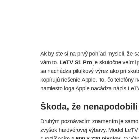
Ak by ste si na prvý pohľad mysleli, že 
vám to.
LeTV S1 Pro
je skutočne veľmi 
sa nachádza pilulkový výrez ako pri sku
kopírujú riešenie Apple. To, čo telefóny n
namiesto loga Apple nacádza nápis
LeT
Škoda, že nenapodobili
Druhým poznávacím znamením je samozr
zvyšok hardvérovej výbavy. Model LeT
s rozlíšením
1 600 x 720 pixelov
. O výk