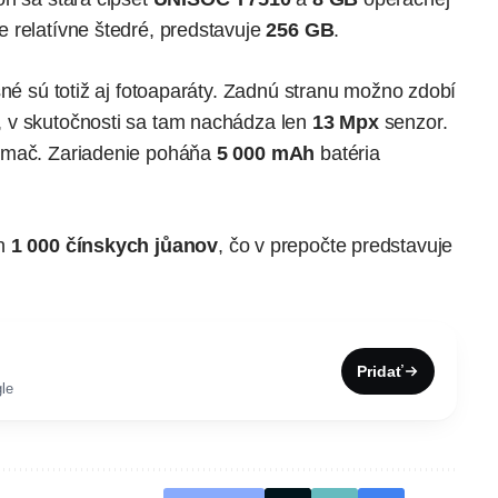
de relatívne štedré, predstavuje
256 GB
.
šné sú totiž aj fotoaparáty. Zadnú stranu možno zdobí
, v skutočnosti sa tam nachádza len
13 Mpx
senzor.
mač. Zariadenie poháňa
5 000 mAh
batéria
ch
1 000 čínskych jůanov
, čo v prepočte predstavuje
Pridať
le