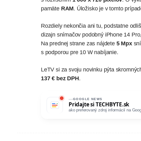
pamäte
RAM
. Úložisko je v tomto prípa
Rozdiely nekončia ani tu, podstatne odli
dizajn snímačov podobný
iPhone 14 Pro
Na prednej strane zas nájdete
5 Mpx
sní
s podporou pre 10 W nabíjanie.
LeTV si za svoju novinku pýta skromný
137 € bez DPH
.
GOOGLE NEWS
Pridajte si
TECHBYTE.sk
ako preferovaný zdroj informácií na Goog