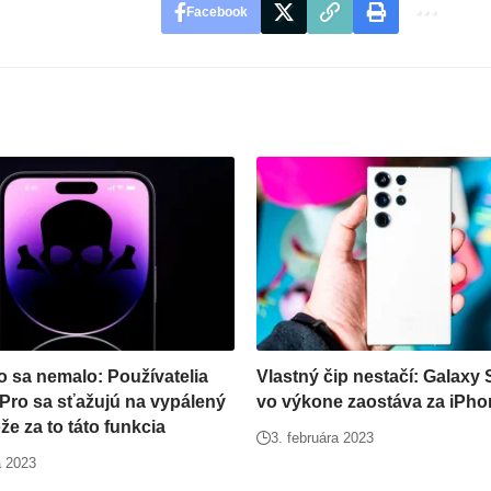
Facebook
čo sa nemalo: Používatelia
Vlastný čip nestačí: Galaxy 
Pro sa sťažujú na vypálený
vo výkone zaostáva za iPho
že za to táto funkcia
3. februára 2023
a 2023