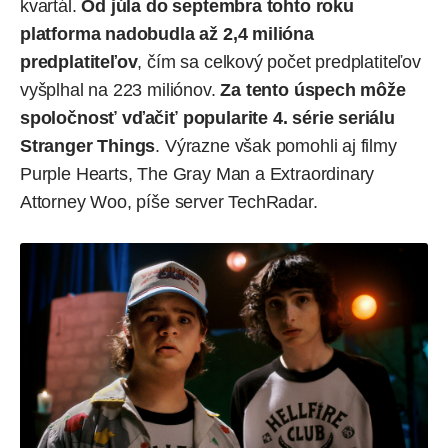
kvartál.
Od júla do septembra tohto roku
platforma nadobudla až 2,4 milióna
predplatiteľov
, čím sa celkový počet predplatiteľov
vyšplhal na 223 miliónov.
Za tento úspech môže
spoločnosť vďačiť popularite 4. série seriálu
Stranger Things
. Výrazne však pomohli aj filmy
Purple Hearts, The Gray Man a Extraordinary
Attorney Woo, píše server
TechRadar
.