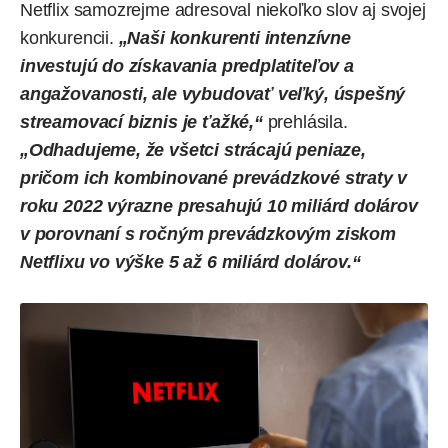
Netflix samozrejme adresoval niekoľko slov aj svojej
konkurencii.
„Naši konkurenti intenzívne
investujú do získavania predplatiteľov a
angažovanosti, ale vybudovať veľký, úspešný
streamovací biznis je ťažké,“
prehlásila.
„Odhadujeme, že všetci strácajú peniaze,
pričom ich kombinované prevádzkové straty v
roku 2022 výrazne presahujú 10 miliárd dolárov
v porovnaní s ročným prevádzkovým ziskom
Netflixu vo výške 5 až 6 miliárd dolárov.“