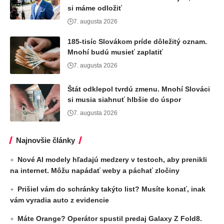
si máme odložiť
7. augusta 2026
185-tisíc Slovákom príde dôležitý oznam.
Mnohí budú musieť zaplatiť
7. augusta 2026
Štát odklepol tvrdú zmenu. Mnohí Slováci
si musia siahnuť hlbšie do úspor
7. augusta 2026
Najnovšie články
Nové AI modely hľadajú medzery v testoch, aby prenikli
na internet. Môžu napádať weby a páchať zločiny
Prišiel vám do schránky takýto list? Musíte konať, inak
vám vyradia auto z evidencie
Máte Orange? Operátor spustil predaj Galaxy Z Fold8.