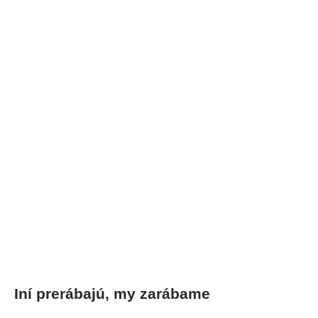
Iní prerábajú, my zarábame