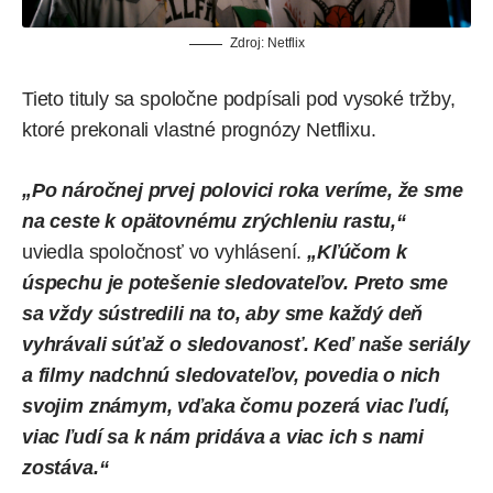
Zdroj: Netflix
Tieto tituly sa spoločne podpísali pod vysoké tržby,
ktoré prekonali vlastné prognózy Netflixu.
„Po náročnej prvej polovici roka veríme, že sme
na ceste k opätovnému zrýchleniu rastu,“
uviedla spoločnosť vo vyhlásení.
„Kľúčom k
úspechu je potešenie sledovateľov. Preto sme
sa vždy sústredili na to, aby sme každý deň
vyhrávali súťaž o sledovanosť. Keď naše seriály
a filmy nadchnú sledovateľov, povedia o nich
svojim známym, vďaka čomu pozerá viac ľudí,
viac ľudí sa k nám pridáva a viac ich s nami
zostáva.“