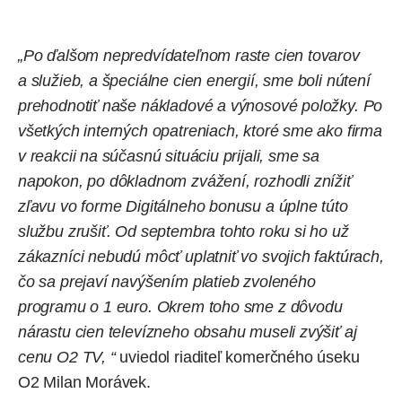
„Po ďalšom nepredvídateľnom raste cien tovarov
a služieb, a špeciálne cien energií, sme boli nútení
prehodnotiť naše nákladové a výnosové položky. Po
všetkých interných opatreniach, ktoré sme ako firma
v reakcii na súčasnú situáciu prijali, sme sa
napokon, po dôkladnom zvážení, rozhodli znížiť
zľavu vo forme Digitálneho bonusu a úplne túto
službu zrušiť. Od septembra tohto roku si ho už
zákazníci nebudú môcť uplatniť vo svojich faktúrach,
čo sa prejaví navýšením platieb zvoleného
programu o 1 euro. Okrem toho sme z dôvodu
nárastu cien televízneho obsahu museli zvýšiť aj
cenu O2 TV, “
uviedol riaditeľ komerčného úseku
O2 Milan Morávek.