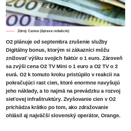
Zdroj: Canva (úprava redakcie)
O2 plánuje od septembra zrušenie služby
Digitálny bonus, ktorým si zákazníci môžu
znižovať výšku svojich faktúr o 1 euro. Zároveň
sa zvýši cena O2 TV Mini o 1 euro a O2 TV o 2
eurá.
O2
k tomuto kroku pristúpilo v reakcii na
pokračujúci rast cien, ktoré enormne navyšujú
jeho náklady, a to najmä na prevádzku a rozvoj
sieťovej infraštruktúry. Zvyšovanie cien v O2
prichádza krátko po tom, ako zdražovanie
ohlásil
aj najväčší slovenský operátor, Orange.