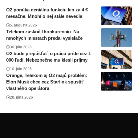
O2 ponúka geniálnu funkciu len za 4 €
mesačne. Mnohí o nej stále nevedia
5. augusta 2026
Telekom zaskočil konkurenciu. Na
mnohých miestach predal vysielače
30. júla 2026
O2 bude prepúšťať, o prácu príde cez 1
000 ľudí. Nebezpečne mu klesli príjmy
10. júla 2026
Orange, Telekom aj O2 majú problém:
Elon Musk chce cez Starlink spustiť
vlastného operátora
28. júna 2026