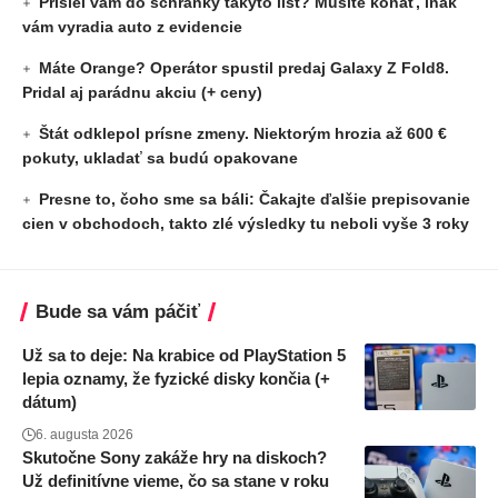
Prišiel vám do schránky takýto list? Musíte konať, inak
vám vyradia auto z evidencie
Máte Orange? Operátor spustil predaj Galaxy Z Fold8.
Pridal aj parádnu akciu (+ ceny)
Štát odklepol prísne zmeny. Niektorým hrozia až 600 €
pokuty, ukladať sa budú opakovane
Presne to, čoho sme sa báli: Čakajte ďalšie prepisovanie
cien v obchodoch, takto zlé výsledky tu neboli vyše 3 roky
Bude sa vám páčiť
Už sa to deje: Na krabice od PlayStation 5
lepia oznamy, že fyzické disky končia (+
dátum)
6. augusta 2026
Skutočne Sony zakáže hry na diskoch?
Už definitívne vieme, čo sa stane v roku