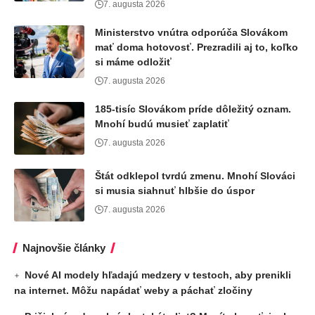
7. augusta 2026
Ministerstvo vnútra odporúča Slovákom
mať doma hotovosť. Prezradili aj to, koľko
si máme odložiť
7. augusta 2026
185-tisíc Slovákom príde dôležitý oznam.
Mnohí budú musieť zaplatiť
7. augusta 2026
Štát odklepol tvrdú zmenu. Mnohí Slováci
si musia siahnuť hlbšie do úspor
7. augusta 2026
Najnovšie články
Nové AI modely hľadajú medzery v testoch, aby prenikli
na internet. Môžu napádať weby a páchať zločiny