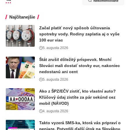
Nekomentované
Najčítanejšie
Začal platiť nový spôsob účtovania
spotreby vody. Rodiny zaplatia aj o vyše
100 eur viac
5. augusta 2026
Štát zrušil dôležitý príspevok. Mnohí
Slováci mali dostať stovky eur, nakoniec
nedostanú ani cent
5. augusta 2026
Ako z ŠPZ/EČV zistiť, kto vlastní auto?
Kľúčový údaj zistíte za pár sekúnd cez
mobil (NÁVOD)
4. augusta 2026
Takto vyzerá SMS-ka, ktorá vás pripraví o
peniaze. Potvrdili ďalší útok na Slovákov,