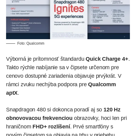
Foto: Qualcomm
Výborná je prítomnosť štandardu
Quick Charge 4+
.
Takto rýchle nabíjanie sa v čipsete určenom pre
cenovo dostupné zariadenia objavuje prvýkrát. V
rámci zvuku nechýba podpora pre
Qualcomm
aptX
.
Snapdragon 480 si dokonca poradí aj so
120 Hz
obnovovacou frekvenciou
obrazovky, hoci len pri
hraničnom
FHD+ rozlíšení
. Prvé smartfóny s
novým čipsetom sa objavia na trhu v priebehu