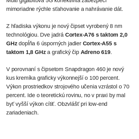
Multi gigabitová 5G konektivita zabezpečí
mimoriadne rýchle sťahovanie a nahrávanie dát.
Z hľadiska výkonu je nový čipset vyrobený 8 nm
technológiou. Dve jadrá
Cortex-A76 s taktom 2,0
GHz
dopĺňa 6 úsporných jadier
Cortex-A55 s
taktom 1,8 GHz
a grafický čip
Adreno 619
.
V porovnaní s čipsetom Snapdragon 460 je nový
kus kremíka graficky výkonnejší o 100 percent.
Výkon prostriedkov strojového učenia vzrástol o 70
percent. Ide o teoretickú rovinu, no v praxi by mal
byť vyšší výkon cítiť. Obzvlášť pri low-end
zariadeniach.