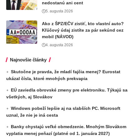
nedostanú ani cent
5. augusta 2026
Ako z ŠPZ/EČV zistiť, kto vlastní auto?
Kľúčový údaj zistíte za pár sekúnd cez
mobil (NÁVOD)
4. augusta 2026
Najnovšie články
Skutočne je pravda, že mladí fajčia menej? Eurostat
ukázal čísla, ktoré mnohých prekvapia
EÚ zaviedla obrovské zmeny pre elektroniku. Týkajú sa
všetkých, aj Slovákov
Windows pobeží lepšie aj na slabších PC. Microsoft
uznal, že nie je iná cesta
Banky chystajú veľké obmedzenie. Mnohým Slovákom
vyplatia menej peňazí (platné od 1. januára 2027)