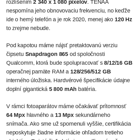
rozlíšením
2 340 x 1 080 pixelov
. TENAA
nespomína jeho obnovovaciu frekvenciu, no keďže
ide o herný telefón a je rok 2020, menej ako
120 Hz
to zrejme nebude.
Pod kapotou máme nájsť pretaktovanú verziu
čipsetu
Snapdragon 865
od spoločnosti
Qualcomm, ktorá bude spolupracovať s
8/12/16 GB
operačnej pamäte RAM a
128/256/512 GB
interného úložiska. Hardvérové špecifikácie údajne
doplní gigantická
5 800 mAh
batéria.
V rámci fotoaparátov máme očakávať prítomnosť
64 Mpx
hlavného a
13 Mpx
sekundárneho
snímača. Ako sme už spomenuli vyššie, certifikácia
neposkytuje žiadne informácie ohľadom tretieho