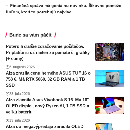
Finančná správa má geniálnu novinku. Šikovne pomôže
ľuďom, ktorí to potrebujú najviac
Bude sa vám páčiť
Potvrdili ďalšie zdražovanie počítačov.
Priplatíte si už nielen za pamäte či grafiky
(+ sumy)
6. augusta 2026
Alza zrazila cenu herného ASUS TUF 16 o
758 €. Má RTX 5060, 32 GB RAM a 1 TB
SSD
23. júla 2026
Alza zlacnila Asus Vivobook S 16. Má 16″
OLED displej, nový Ryzen AI, 1 TB SSD a
veľkú batériu
13. júla 2026
Alza do megavýpredaja zaradila OLED