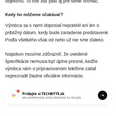
objektívu. To isté žiaľ platí aj pre selfie snímač.
Kedy ho môžeme očakávať?
Výrobca sa s nami doposiaľ nepodelil ani len o
približný dátum, kedy bude zariadenie predstavené.
Podľa všetkého však od neho už nie sme ďaleko.
Napokon musíme zdôrazniť, že uvedené
špecifikácie nemusia byť úplne presné, keďže
výrobca nám o pripravovanom telefóne zatiaľ
neprezradil žiadne oficiálne informácie.
Pridajte si
TECHBYTE.sk
ako preferovaný zdroj informácií na Google