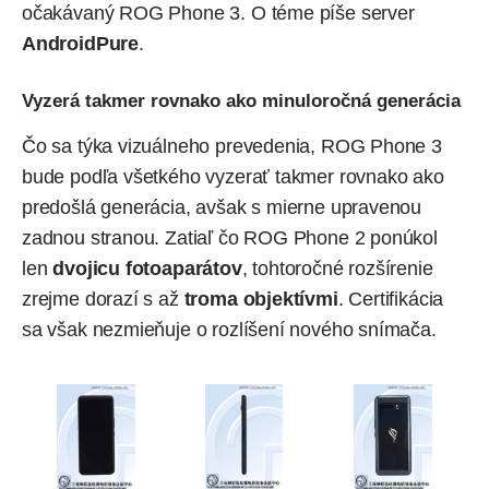
očakávaný ROG Phone 3. O téme píše server
AndroidPure
.
Vyzerá takmer rovnako ako minuloročná generácia
Čo sa týka vizuálneho prevedenia, ROG Phone 3
bude podľa všetkého vyzerať takmer rovnako ako
predošlá generácia, avšak s mierne upravenou
zadnou stranou. Zatiaľ čo ROG Phone 2 ponúkol
len
dvojicu fotoaparátov
, tohtoročné rozšírenie
zrejme dorazí s až
troma objektívmi
. Certifikácia
sa však nezmieňuje o rozlíšení nového snímača.