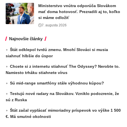
Ministerstvo vnútra odporúča Slovákom
mať doma hotovosť. Prezradili aj to, koľko
si máme odložiť
7. augusta 2026
Najnovšie články
Štát odklepol tvrdú zmenu. Mnohí Slováci si musia
siahnuť hlbšie do úspor
Chcete si z internetu stiahnuť The Odyssey? Nerobte to.
Namiesto trháku stiahnete vírus
Sú mid-range smartfóny stále výhodnou kúpou?
Testujú nové radary na Slovákov. Vzniklo podozrenie, že
sú z Ruska
Štát začal vyplácať mimoriadny príspevok vo výške 1 500
€. Má smutné okolnosti