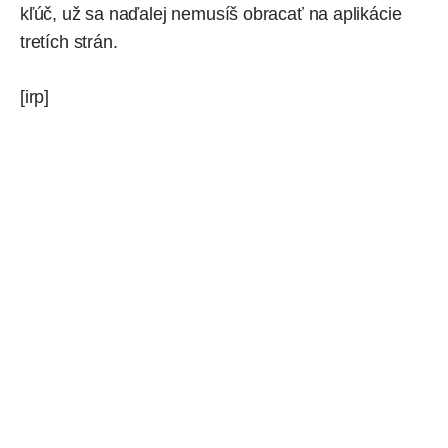
kľúč, už sa naďalej nemusíš obracať na aplikácie
tretích strán.
[irp]