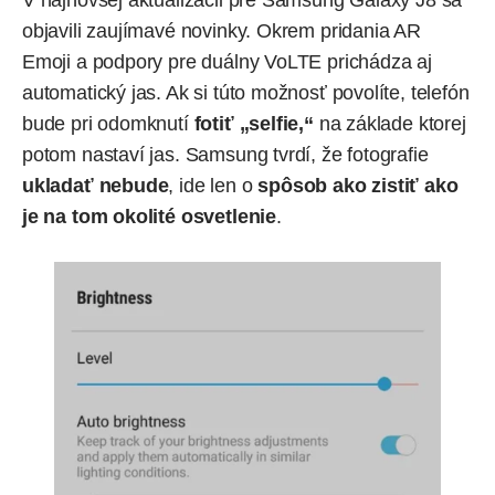
V najnovšej aktualizácii pre Samsung Galaxy J8 sa
objavili zaujímavé novinky. Okrem pridania AR
Emoji a podpory pre duálny VoLTE prichádza aj
automatický jas. Ak si túto možnosť povolíte, telefón
bude pri odomknutí
fotiť „selfie,“
na základe ktorej
potom nastaví jas. Samsung tvrdí, že fotografie
ukladať nebude
, ide len o
spôsob ako zistiť ako
je na tom okolité osvetlenie
.