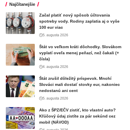
Najčítanejšie
Začal platiť nový spôsob účtovania
spotreby vody. Rodiny zaplatia aj o vyše
100 eur viac
5. augusta 2026
Štát vo veľkom kráti dôchodky. Slovákom
vyplatí oveľa menej peňazí, než čakali (+
čísla)
4. augusta 2026
Štát zrušil dôležitý príspevok. Mnohí
Slováci mali dostať stovky eur, nakoniec
nedostanú ani cent
5. augusta 2026
Ako z ŠPZ/EČV zistiť, kto vlastní auto?
Kľúčový údaj zistíte za pár sekúnd cez
mobil (NÁVOD)
4. augusta 2026