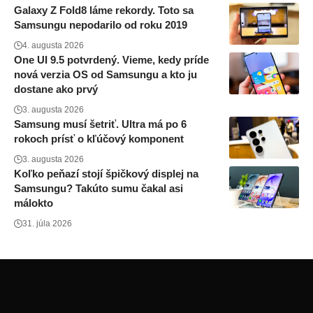
Galaxy Z Fold8 láme rekordy. Toto sa
Samsungu nepodarilo od roku 2019
4. augusta 2026
One UI 9.5 potvrdený. Vieme, kedy príde
nová verzia OS od Samsungu a kto ju
dostane ako prvý
3. augusta 2026
Samsung musí šetriť. Ultra má po 6
rokoch prísť o kľúčový komponent
3. augusta 2026
Koľko peňazí stojí špičkový displej na
Samsungu? Takúto sumu čakal asi
málokto
31. júla 2026