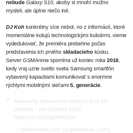
nebude
Galaxy S10
, akoby si mnohí možno
mysleli, ale úplne niečo iné.
DJ Koh
konkrétny síce nebol, no z informácií, ktoré
momentálne kolujú technologickými kuloármi, vieme
vydedukovať, že premiéra prebehne počas
predstavenia ich prvého
skladacieho
kúsku.
Server
GSMArena
spomína
už koniec roka
2018
,
kedy vraj uzrie svetlo sveta Samsung smartfón
vybavený kapacitami komunikovať s enormne
rýchlymi mobilnými sieťami
5. generácie
.
Samsung announces world’s first 5G
modem – the Exynos 5100
https://t.co/yIZgmRCStw
— GSMArena.com (@gsmarena_com)