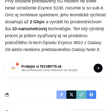
Prvý oficiálne predstavený 5G modem na svete
nesie označenie
Exynos 5100
, rozumie si so sub-6
GHz aj mmWave spektrami, jeho teoretické rýchlosti
dosahujú až
2 Gbps
a vyrobili ho prostredníctvom
iba
10-nanometrovej
technológie. Ten istý výrobný
proces je pritom využívaný aj na produkciu
pokročilého hi-tech čipsetu
Exynos 9810
z
Galaxy
S9
alebo nedávno predstaveného
Galaxy Note 9
.
Pridajte si
TECHBYTE.sk
ako preferovaný zdroj informácií na Google