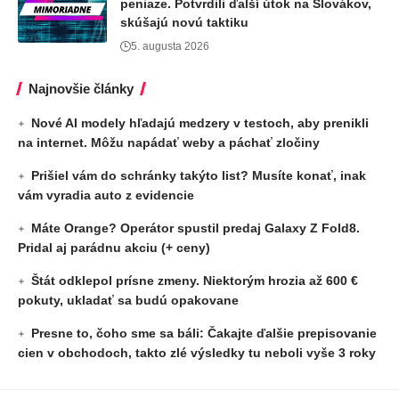
peniaze. Potvrdili ďalší útok na Slovákov,
skúšajú novú taktiku
5. augusta 2026
Najnovšie články
Nové AI modely hľadajú medzery v testoch, aby prenikli
na internet. Môžu napádať weby a páchať zločiny
Prišiel vám do schránky takýto list? Musíte konať, inak
vám vyradia auto z evidencie
Máte Orange? Operátor spustil predaj Galaxy Z Fold8.
Pridal aj parádnu akciu (+ ceny)
Štát odklepol prísne zmeny. Niektorým hrozia až 600 €
pokuty, ukladať sa budú opakovane
Presne to, čoho sme sa báli: Čakajte ďalšie prepisovanie
cien v obchodoch, takto zlé výsledky tu neboli vyše 3 roky