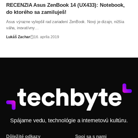
RECENZIA Asus ZenBook 14 (UX433): Notebook,
do ktorého sa zamiluješ!
Asus výrazne vylepšil rad zariadení ZenBook. Nový je dizajn, nižšia
váha, inovatívny…
Lukáš Zachar
16. apríla 2019
Spájame vedu, technológie a internetovú kultúru.
Dôležité odkazy
Spoj sa s nami