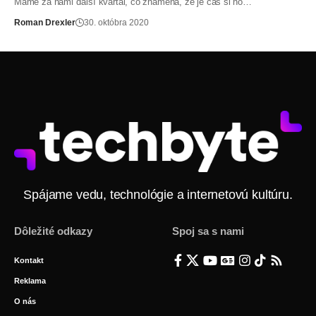
Máme za nami ďalší kvartál, čo znamená, že je čas si ho…
Roman Drexler
30. októbra 2020
Spájame vedu, technológie a internetovú kultúru.
Dôležité odkazy
Spoj sa s nami
Kontakt
Reklama
O nás