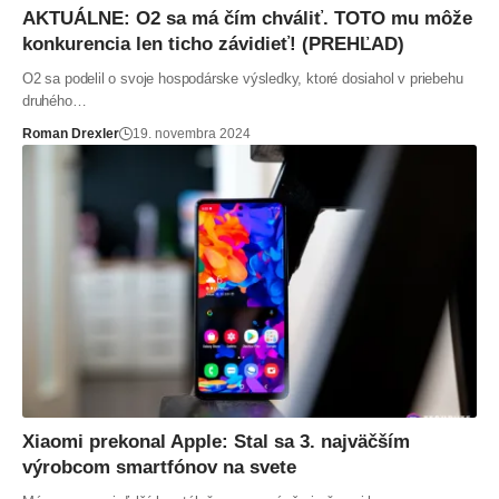
AKTUÁLNE: O2 sa má čím chváliť. TOTO mu môže
konkurencia len ticho závidieť! (PREHĽAD)
O2 sa podelil o svoje hospodárske výsledky, ktoré dosiahol v priebehu
druhého…
Roman Drexler
19. novembra 2024
Xiaomi prekonal Apple: Stal sa 3. najväčším
výrobcom smartfónov na svete