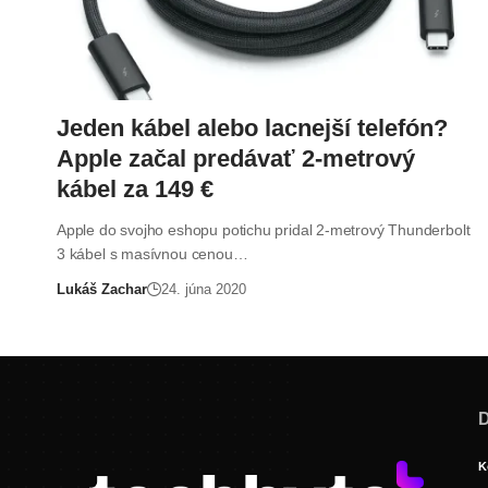
Jeden kábel alebo lacnejší telefón?
Apple začal predávať 2-metrový
kábel za 149 €
Apple do svojho eshopu potichu pridal 2-metrový Thunderbolt
3 kábel s masívnou cenou…
Lukáš Zachar
24. júna 2020
D
K