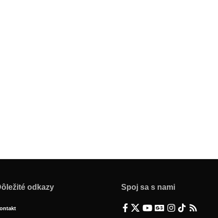
ôležité odkazy
Spoj sa s nami
ontakt