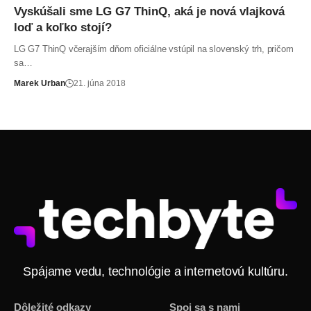
Vyskúšali sme LG G7 ThinQ, aká je nová vlajková
loď a koľko stojí?
LG G7 ThinQ včerajším dňom oficiálne vstúpil na slovenský trh, pričom
sa…
Marek Urban
21. júna 2018
Spájame vedu, technológie a internetovú kultúru.
Dôležité odkazy
Spoj sa s nami