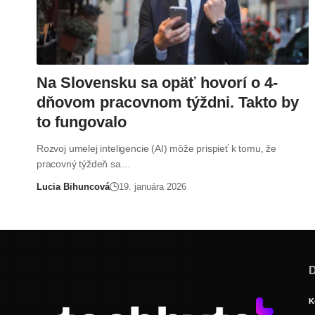
Na Slovensku sa opäť hovorí o 4-
dňovom pracovnom týždni. Takto by
to fungovalo
Rozvoj umelej inteligencie (AI) môže prispieť k tomu, že
pracovný týždeň sa…
Lucia Bihuncová
19. januára 2026
D
K