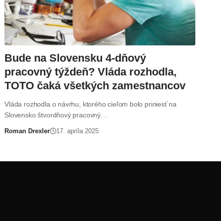
Bude na Slovensku 4-dňový
pracovný týždeň? Vláda rozhodla,
TOTO čaká všetkých zamestnancov
Vláda rozhodla o návrhu, ktorého cieľom bolo priniesť na
Slovensko štvordňový pracovný…
Roman Drexler
17. apríla 2025