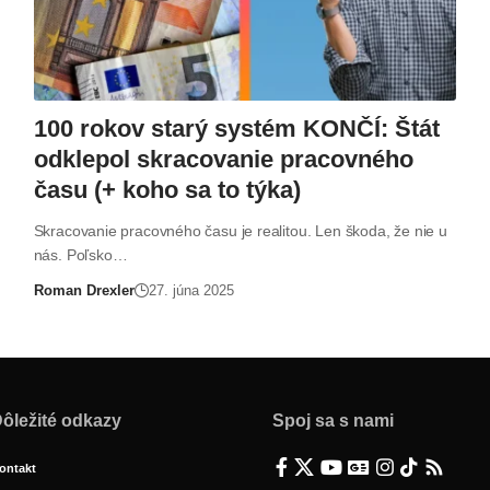
100 rokov starý systém KONČÍ: Štát
odklepol skracovanie pracovného
času (+ koho sa to týka)
Skracovanie pracovného času je realitou. Len škoda, že nie u
nás. Poľsko…
Roman Drexler
27. júna 2025
ôležité odkazy
Spoj sa s nami
ontakt