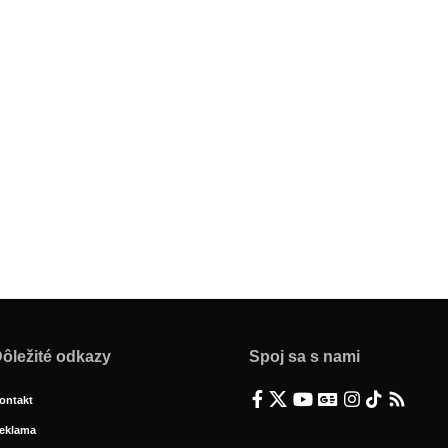
ôležité odkazy
Spoj sa s nami
ontakt
eklama