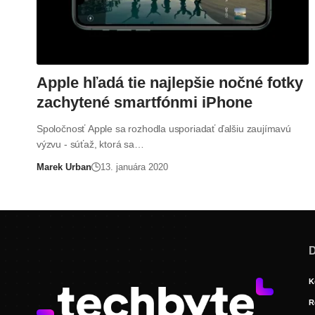
Apple hľadá tie najlepšie nočné fotky
zachytené smartfónmi iPhone
Spoločnosť Apple sa rozhodla usporiadať ďalšiu zaujímavú
výzvu - súťaž, ktorá sa…
Marek Urban
13. januára 2020
D
K
R