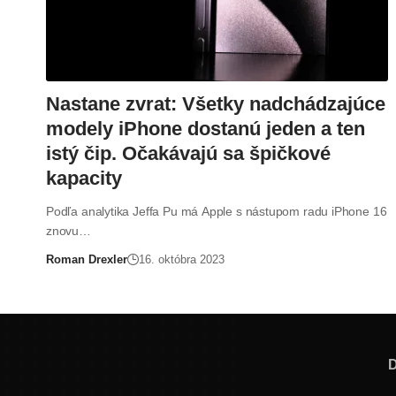
Nastane zvrat: Všetky nadchádzajúce
modely iPhone dostanú jeden a ten
istý čip. Očakávajú sa špičkové
kapacity
Podľa analytika Jeffa Pu má Apple s nástupom radu iPhone 16
znovu…
Roman Drexler
16. októbra 2023
D