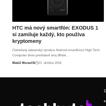
HTC má nový smartfón: EXODUS 1
si zamiluje každý, kto používa
kryptomeny
Ostrieľaný taiwanský výrobca Android smartfónov High Tech
Computer dnes predstavil svoj dlhšie…
Matúš Moravčík
23. októbra 2018
D
K