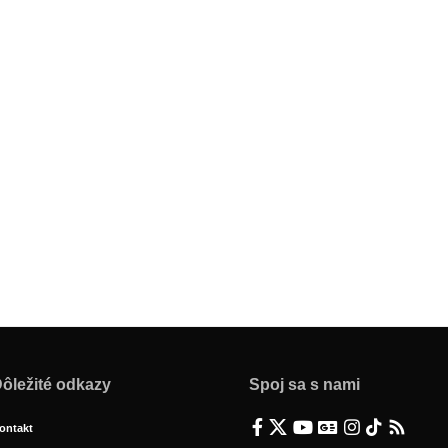
ôležité odkazy
Spoj sa s nami
ontakt