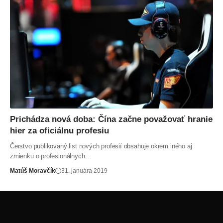
Prichádza nová doba: Čína začne považovať hranie
hier za oficiálnu profesiu
Čerstvo publikovaný list nových profesií obsahuje okrem iného aj
zmienku o profesionálnych…
Matúš Moravčík
31. januára 2019