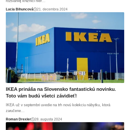
rozsiahlej knižnici hier…
Lucia Bihuncová
21. decembra 2024
IKEA prináša na Slovensko fantastickú novinku.
Toto vám budú všetci závidieť!
IKEA už v septembri uvedie na trh novú kolekciu nábytku, ktorá
zaručene…
Roman Drexler
28. augusta 2024