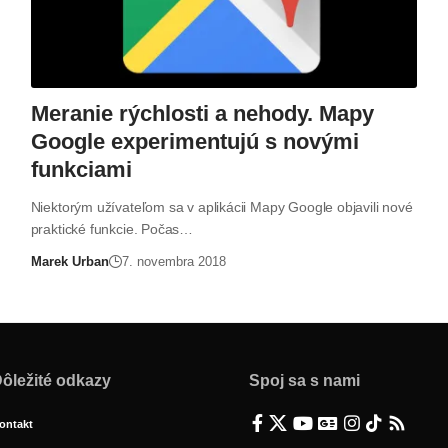
Meranie rýchlosti a nehody. Mapy
Google experimentujú s novými
funkciami
Niektorým užívateľom sa v aplikácii Mapy Google objavili nové
praktické funkcie. Počas…
Marek Urban
7. novembra 2018
ôležité odkazy
Spoj sa s nami
ontakt