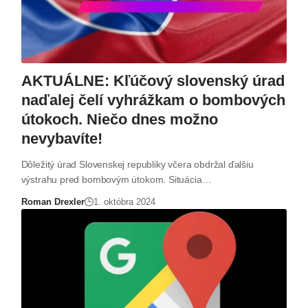
AKTUÁLNE: Kľúčový slovenský úrad
naďalej čelí vyhrážkam o bombových
útokoch. Niečo dnes možno
nevybavíte!
Dôležitý úrad Slovenskej republiky včera obdržal ďalšiu
výstrahu pred bombovým útokom. Situácia…
Roman Drexler
1. októbra 2024