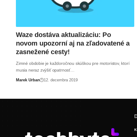
Waze dostáva aktualizáciu: Po
novom upozorní aj na zľadovatené a
zasnežené cesty!
Zimné obdobie je každoročnou skúškou pre motoristov, ktorí
musia neraz zvýšiť opatrnosť…
Marek Urban
12. decembra 2019
D
K