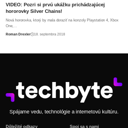
VIDEO: Pozri si prvú ukážku prichádzajúcej
hororovky Silver Chains!
Nová hororovka, ktorý by mala doraziť na konzoly Playstation 4, Xbox
One,…
Roman Drexler
18. septembra 2018
Spájame vedu, technológie a internetovú kultúru.
Dôležité odkazy
Spoj sa s nami