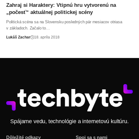
Zahraj si Haraktery: Vtipnú hru vytvorenú na
„počesť“ aktuálnej politickej scény
Politická scéna sa na Slovensku posledných pár mesiacov otriasa
v základoch. Začalo to…
Lukáš Zachar
18. apríla 2018
Spájame vedu, technológie a internetovú kultúru.
Dôležité odkazy
Spoj sa s nami