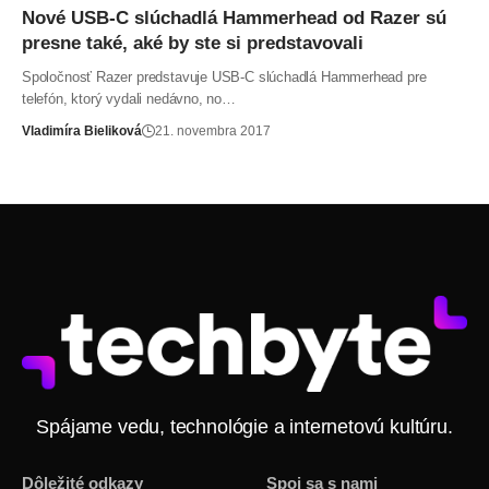
Nové USB-C slúchadlá Hammerhead od Razer sú
presne také, aké by ste si predstavovali
Spoločnosť Razer predstavuje USB-C slúchadlá Hammerhead pre
telefón, ktorý vydali nedávno, no…
Vladimíra Bieliková
21. novembra 2017
Spájame vedu, technológie a internetovú kultúru.
Dôležité odkazy
Spoj sa s nami