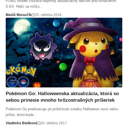
PUBG Mobile získava objemný aktualizačný balíček pod označením
0.9.0. Hráči sa môžu…
Matúš Moravčík
25. októbra 2018
Pokémon Go: Halloweenska aktualizácia, ktorá so
sebou prinesie mnoho hrôzostrašných príšeriek
Pokémon Go predstavuje pri príležitosti sviatku Halloween novú várku
príšer, ktorú bude…
Vladimíra Bieliková
20. októbra 2017