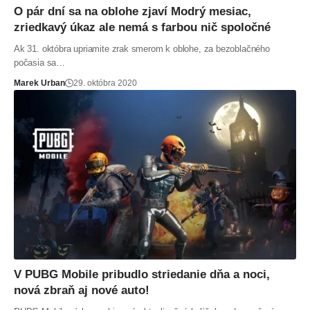
O pár dní sa na oblohe zjaví Modrý mesiac,
zriedkavý úkaz ale nemá s farbou nič spoločné
Ak 31. októbra upriamite zrak smerom k oblohe, za bezoblačného
počasia sa…
Marek Urban
29. októbra 2020
V PUBG Mobile pribudlo striedanie dňa a noci,
nová zbraň aj nové auto!