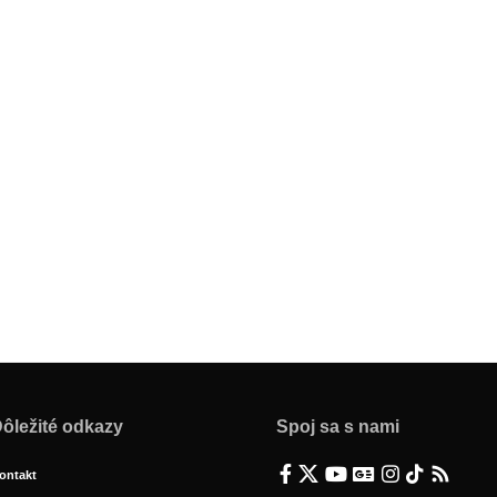
ôležité odkazy
Spoj sa s nami
ontakt