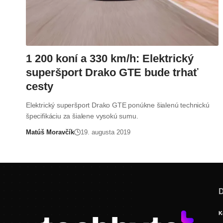
1 200 koní a 330 km/h: Elektrický
superšport Drako GTE bude trhať
cesty
Elektrický superšport Drako GTE ponúkne šialenú technickú
špecifikáciu za šialene vysokú sumu.
Matúš Moravčík
19. augusta 2019
D
K