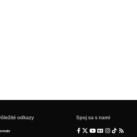
ôležité odkazy
Spoj sa s nami
ontakt