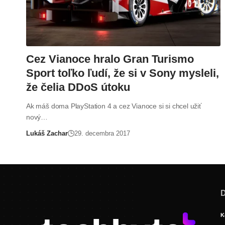
Cez Vianoce hralo Gran Turismo
Sport toľko ľudí, že si v Sony mysleli,
že čelia DDoS útoku
Ak máš doma PlayStation 4 a cez Vianoce si si chcel užiť
nový…
Lukáš Zachar
29. decembra 2017
D
K