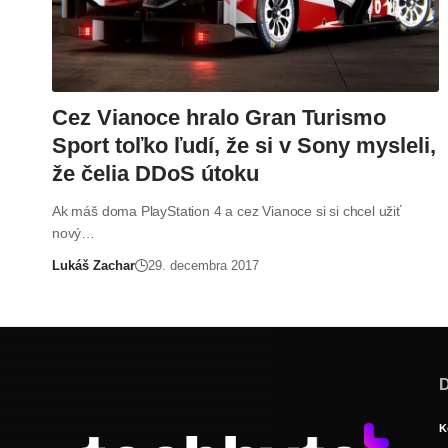
Cez Vianoce hralo Gran Turismo
Sport toľko ľudí, že si v Sony mysleli,
že čelia DDoS útoku
Ak máš doma PlayStation 4 a cez Vianoce si si chcel užiť
nový…
Lukáš Zachar
29. decembra 2017
D
K