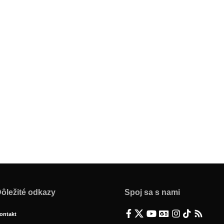
ôležité odkazy
Spoj sa s nami
ontakt