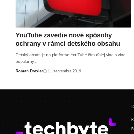
YouTube zavedie nové spôsoby
ochrany v rámci detského obsahu
Detský obsah je na platforme YouTube čím ďalej viac a viac
populárny.…
Roman Drexler
11. septembra 2019
D
K
R