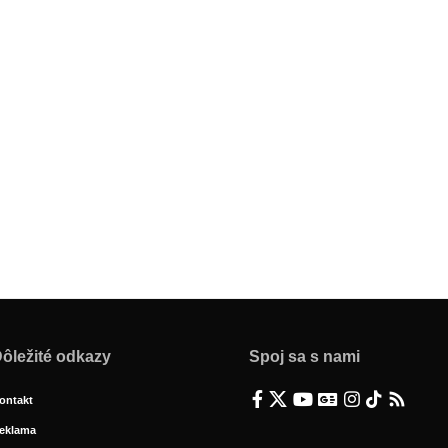
ôležité odkazy
Spoj sa s nami
ontakt
eklama