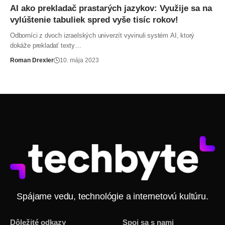
AI ako prekladač prastarých jazykov: Využije sa na
vylúštenie tabuliek spred vyše tisíc rokov!
Odborníci z dvoch izraelských univerzít vyvinuli systém AI, ktorý
dokáže prekladať texty…
Roman Drexler
10. mája 2023
Spájame vedu, technológie a internetovú kultúru.
Dôležité odkazy
Spoj sa s nami