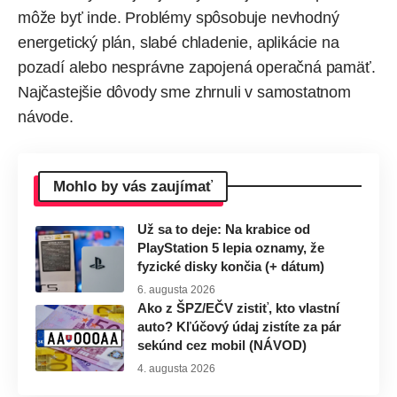
môže byť inde. Problémy spôsobuje nevhodný
energetický plán, slabé chladenie, aplikácie na
pozadí alebo nesprávne zapojená operačná pamäť.
Najčastejšie dôvody sme
zhrnuli
v samostatnom
návode.
Mohlo by vás zaujímať
Už sa to deje: Na krabice od
PlayStation 5 lepia oznamy, že
fyzické disky končia (+ dátum)
6. augusta 2026
Ako z ŠPZ/EČV zistiť, kto vlastní
auto? Kľúčový údaj zistíte za pár
sekúnd cez mobil (NÁVOD)
4. augusta 2026