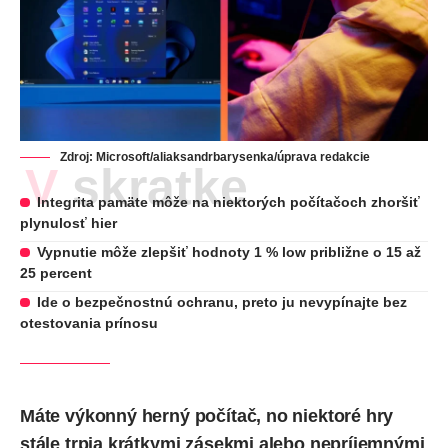
Zdroj: Microsoft/aliaksandrbarysenka/úprava redakcie
V skratke
Integrita pamäte môže na niektorých počítačoch zhoršiť
plynulosť hier
Vypnutie môže zlepšiť hodnoty 1 % low približne o 15 až
25 percent
Ide o bezpečnostnú ochranu, preto ju nevypínajte bez
otestovania prínosu
Máte výkonný herný počítač, no niektoré hry
stále trpia krátkymi zásekmi alebo nepríjemnými