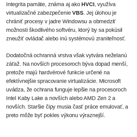
Integrita pamäte, známa aj ako
HVCI
, využíva
virtualizačné zabezpečenie
VBS
. Jej úlohou je
chrániť procesy v jadre Windowsu a obmedziť
možnosti škodlivého softvéru, ktorý by sa pokúsil
zneužiť ovládač alebo inú systémovú zraniteľnosť.
Dodatočná ochranná vrstva však vytvára neželanú
záťaž. Na novších procesoroch býva dopad menší,
pretože majú hardvérové funkcie určené na
efektívnejšie spracovanie virtualizácie.
Microsoft
uvádza
, že ochrana funguje lepšie na procesoroch
Intel Kaby Lake a novších alebo AMD Zen 2 a
novších. Staršie čipy musia časť práce emulovať, a
preto môže byť pokles výkonu výraznejší.