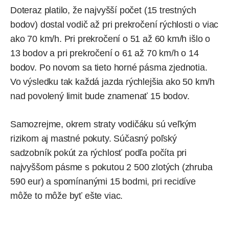
Doteraz platilo, že najvyšší počet (15 trestných
bodov) dostal vodič až pri prekročení rýchlosti o viac
ako 70 km/h. Pri prekročení o 51 až 60 km/h išlo o
13 bodov a pri prekročení o 61 až 70 km/h o 14
bodov. Po novom sa tieto horné pásma zjednotia.
Vo výsledku tak každá jazda rýchlejšia ako 50 km/h
nad povolený limit bude znamenať 15 bodov.
Samozrejme, okrem straty vodičáku sú veľkým
rizikom aj mastné pokuty. Súčasný poľský
sadzobník pokút za rýchlosť podľa počíta pri
najvyššom pásme s pokutou 2 500 zlotých (zhruba
590 eur) a spomínanými 15 bodmi, pri recidíve
môže to môže byť ešte viac.