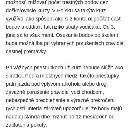
možnosť znižovať počet trestných bodov cez
doškoľovacie kurzy. V Poľsku sa takýto kurz
využíval ako spôsob, ako si z konta odpočítať časť
bodov a oddialiť tak riziko straty vodičáku. Od 3.
júna sa to však mení. Osekanie bodov po školení
bude možná iba pri vybraných porušeniach pravidiel
cestnej premávky.
Pri vážnych priestupkoch už kurz nebude slúžiť ako
skratka. Podľa miestnych medzi takéto priestupky
patrí jazda pod vplyvom alkoholu alebo drog,
závažné porušenie pravidiel voči chodcom,
nebezpečné predbiehanie a výrazné prekročení
rýchlosti. Interia zároveň upozorňuje, že body majú
naďalej štandardne miznúť po 12 mesiacoch od
zaplatenia pokuty.