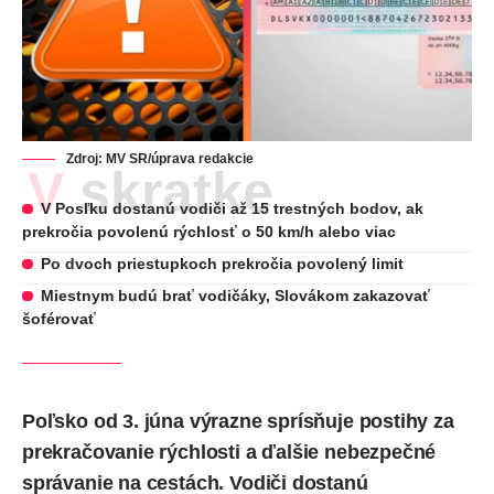
Zdroj: MV SR/úprava redakcie
V skratke
V Posľku dostanú vodiči až 15 trestných bodov, ak
prekročia povolenú rýchlosť o 50 km/h alebo viac
Po dvoch priestupkoch prekročia povolený limit
Miestnym budú brať vodičáky, Slovákom zakazovať
šoférovať
Poľsko od 3. júna výrazne sprísňuje postihy za
prekračovanie rýchlosti a ďalšie nebezpečné
správanie na cestách. Vodiči dostanú