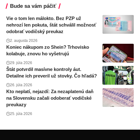
Bude sa vám páčiť
Vie o tom len málokto. Bez PZP už
nehrozí len pokuta, štát schválil možnosť
odobrať vodičský preukaz
2. augusta 2026
Koniec nákupom zo Shein? Trhovisko
kolabuje, znovu ho vyšetrujú
29. júla 2026
Štát potvrdil masívne kontroly áut.
Detailne ich preveril už stovky. Čo hľadá?
26. júla 2026
Kto neplatí, nejazdí: Za nezaplatenú daň
na Slovensku začali odoberať vodičské
preukazy
25. júla 2026