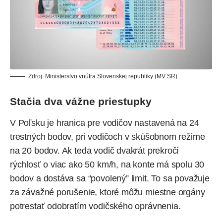
Zdroj: Ministerstvo vnútra Slovenskej republiky (MV SR)
Stačia dva vážne priestupky
V Poľsku je hranica pre vodičov nastavená na 24
trestných bodov, pri vodičoch v skúšobnom režime
na 20 bodov. Ak teda vodič dvakrát prekročí
rýchlosť o viac ako 50 km/h, na konte má spolu 30
bodov a dostáva sa “povolený” limit. To sa považuje
za závažné porušenie, ktoré môžu miestne orgány
potrestať odobratím vodičského oprávnenia.