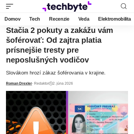
Domov
Tech
Recenzie
Veda
Elektromobilita
Stačia 2 pokuty a zakážu vám
šoférovať: Od zajtra platia
prísnejšie tresty pre
neposlušných vodičov
Slovákom hrozí zákaz šoférovania v krajine.
Roman Drexler
- Redaktor
2. júna 2026