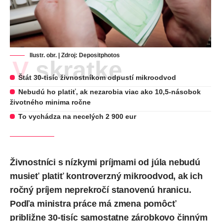
Ilustr. obr. | Zdroj:
Depositphotos
V skratke
Štát 30-tisíc živnostníkom odpustí mikroodvod
Nebudú ho platiť, ak nezarobia viac ako 10,5-násobok
životného minima ročne
To vychádza na necelých 2 900 eur
Živnostníci s nízkymi príjmami od júla nebudú
musieť platiť kontroverzný mikroodvod, ak ich
ročný príjem neprekročí stanovenú hranicu.
Podľa ministra práce má zmena pomôcť
približne 30-tisíc samostatne zárobkovo činným