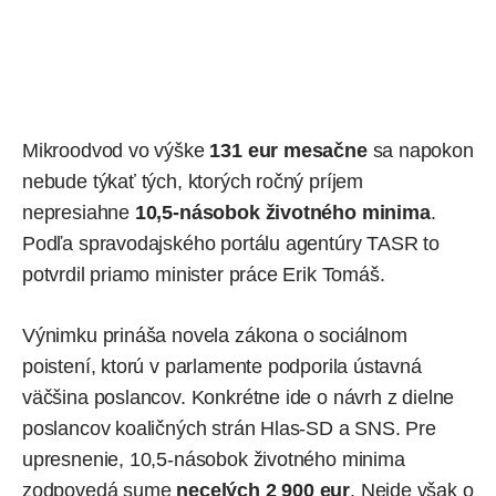
Mikroodvod vo výške
131 eur mesačne
sa napokon
nebude týkať tých, ktorých ročný príjem
nepresiahne
10,5-násobok životného minima
.
Podľa
spravodajského portálu agentúry TASR to
potvrdil priamo minister práce Erik Tomáš.
Výnimku prináša novela zákona o sociálnom
poistení, ktorú v parlamente podporila ústavná
väčšina poslancov. Konkrétne ide o návrh z dielne
poslancov koaličných strán Hlas-SD a SNS. Pre
upresnenie, 10,5-násobok životného minima
zodpovedá sume
necelých 2 900 eur
. Nejde však o