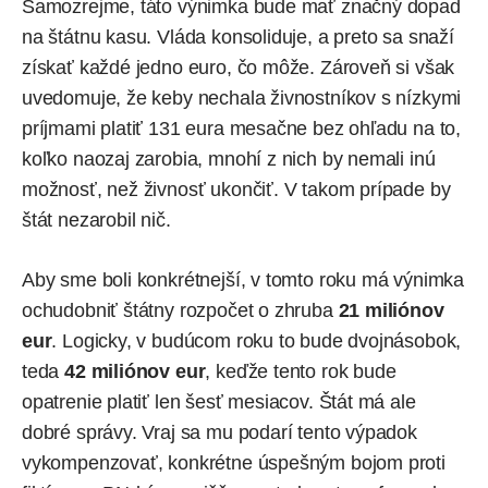
Samozrejme, táto výnimka bude mať značný dopad
na štátnu kasu. Vláda konsoliduje, a preto sa snaží
získať každé jedno euro, čo môže. Zároveň si však
uvedomuje, že keby nechala živnostníkov s nízkymi
príjmami platiť 131 eura mesačne bez ohľadu na to,
koľko naozaj zarobia, mnohí z nich by nemali inú
možnosť, než živnosť ukončiť. V takom prípade by
štát nezarobil nič.
Aby sme boli konkrétnejší, v tomto roku má výnimka
ochudobniť štátny rozpočet o zhruba
21 miliónov
eur
. Logicky, v budúcom roku to bude dvojnásobok,
teda
42 miliónov eur
, keďže tento rok bude
opatrenie platiť len šesť mesiacov. Štát má ale
dobré správy. Vraj sa mu podarí tento výpadok
vykompenzovať, konkrétne úspešným bojom proti