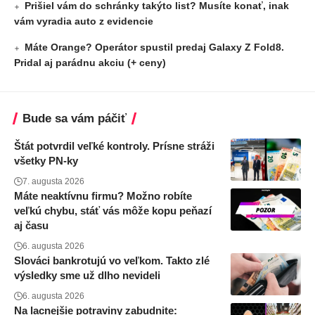
Prišiel vám do schránky takýto list? Musíte konať, inak
vám vyradia auto z evidencie
Máte Orange? Operátor spustil predaj Galaxy Z Fold8.
Pridal aj parádnu akciu (+ ceny)
Bude sa vám páčiť
Štát potvrdil veľké kontroly. Prísne stráži
všetky PN-ky
7. augusta 2026
Máte neaktívnu firmu? Možno robíte
veľkú chybu, stáť vás môže kopu peňazí
aj času
6. augusta 2026
Slováci bankrotujú vo veľkom. Takto zlé
výsledky sme už dlho nevideli
6. augusta 2026
Na lacnejšie potraviny zabudnite: