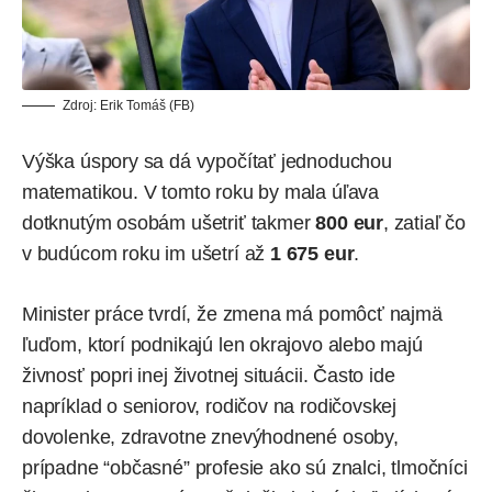
Zdroj: Erik Tomáš (FB)
Výška úspory sa dá vypočítať jednoduchou
matematikou. V tomto roku by mala úľava
dotknutým osobám ušetriť takmer
800 eur
, zatiaľ čo
v budúcom roku im ušetrí až
1 675 eur
.
Minister práce tvrdí, že zmena má pomôcť najmä
ľuďom, ktorí podnikajú len okrajovo alebo majú
živnosť popri inej životnej situácii. Často ide
napríklad o
seniorov
, rodičov na rodičovskej
dovolenke, zdravotne znevýhodnené osoby,
prípadne “občasné” profesie ako sú znalci, tlmočníci