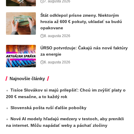
7. augusta 2026
Štát odklepol prísne zmeny. Niektorým
hrozia až 600 € pokuty, ukladať sa budú
opakovane
8. augusta 2026
ÚRSO potvrdzuje: Čakajú nás nové faktúry
za energie
6. augusta 2026
Najnovšie články
Tisíce Slovákov si majú prilepšiť: Chcú im zvýšiť platy o
200 € mesačne, a to každý rok
Slovenská pošta ruší ďalšie pobočky
Nové AI modely hľadajú medzery v testoch, aby prenikli
na internet. Môžu napádať weby a páchať zločiny