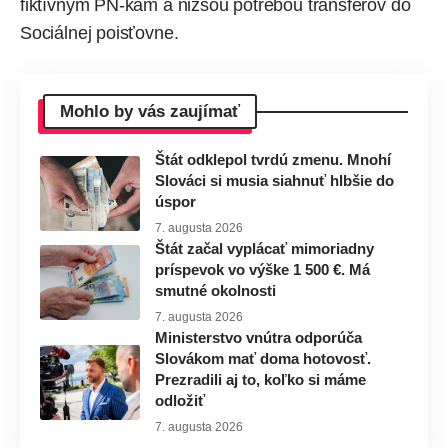
fiktívnym PN-kám a nižšou potrebou transferov do
Sociálnej poisťovne
.
Mohlo by vás zaujímať
Štát odklepol tvrdú zmenu. Mnohí
Slováci si musia siahnuť hlbšie do
úspor
7. augusta 2026
Štát začal vyplácať mimoriadny
príspevok vo výške 1 500 €. Má
smutné okolnosti
7. augusta 2026
Ministerstvo vnútra odporúča
Slovákom mať doma hotovosť.
Prezradili aj to, koľko si máme
odložiť
7. augusta 2026