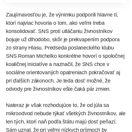
Zaujímavosťou je, že výnimku podporili hlavne tí,
ktorí najviac hovoria o tom, ako veľmi treba
konsolidovať. SNS proti utláčaniu živnostníkov
bojuje už dlhodobo, skôr je prekvapením podpora
zo strany Hlasu. Predseda poslaneckého klubu
SNS Roman Michelko konkrétne hovorí o spoločnej
koaličnej iniciatíve a naznačil, že SNS chce v
sociálne orientovaných opatreniach pokračovať aj
pri ďalších zákonoch. Je teda dosť možné, že
odvody pre živnostníkov ešte čaká pár zmien.
Nateraz je však rozhodujúce to, že od júla sa
mikroodvod nebude týkať všetkých živnostníkov, ale
len tých, ktorí naň podľa štátu majú dosť peňazí.
Sám uznal, že pri veľmi nízkych príjmoch by