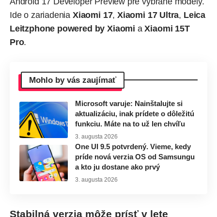
Android 17 Developer Preview pre vybrané modely.
Ide o zariadenia
Xiaomi 17
,
Xiaomi 17 Ultra
,
Leica
Leitzphone
powered by Xiaomi
a
Xiaomi 15T
Pro
.
Mohlo by vás zaujímať
Microsoft varuje: Nainštalujte si
aktualizáciu, inak prídete o dôležitú
funkciu. Máte na to už len chvíľu
3. augusta 2026
One UI 9.5 potvrdený. Vieme, kedy
príde nová verzia OS od Samsungu
a kto ju dostane ako prvý
3. augusta 2026
Stabilná verzia môže prísť v lete