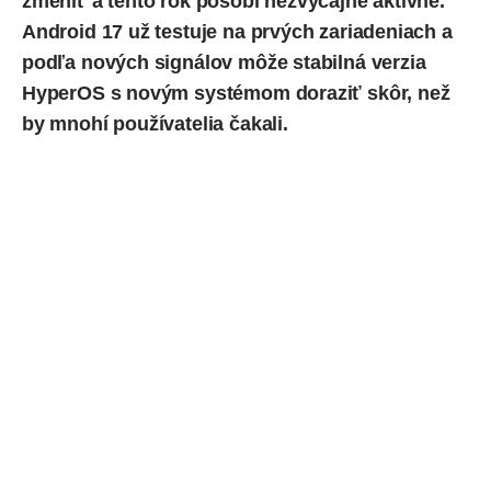
zmeniť a tento rok pôsobí nezvyčajne aktívne.
Android 17 už testuje na prvých zariadeniach a
podľa nových signálov môže stabilná verzia
HyperOS
s novým systémom doraziť skôr, než
by mnohí používatelia čakali.