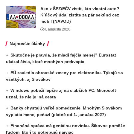
Ako z ŠPZ/EČV zistiť, kto vlastní auto?
Kľúčový údaj zistíte za pár sekúnd cez
mobil (NÁVOD)
4. augusta 2026
Najnovšie články
Skutočne je pravda, že mladí fajčia menej? Eurostat
ukázal čísla, ktoré mnohých prekvapia
EÚ zaviedla obrovské zmeny pre elektroniku. Týkajú sa
všetkých, aj Slovákov
Windows pobeží lepšie aj na slabších PC. Microsoft
uznal, že nie je iná cesta
Banky chystajú veľké obmedzenie. Mnohým Slovákom
vyplatia menej peňazí (platné od 1. januára 2027)
Finančná správa má geniálnu novinku. Šikovne pomôže
ľuďom, ktorí to potrebujú najviac