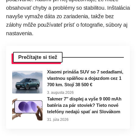
obsahovať chyby a problémy so stabilitou. Inštalácia
navyše vymaže dáta zo zariadenia, takže bez
zálohy môže používateľ prísť o fotografie, súbory aj
nastavenia.
Prečítajte si tiež
Xiaomi prináša SUV so 7 sedadlami,
vlastnou spálňou a dojazdom cez 1
700 km. Stojí 38 500 €
3. augusta 2026
Takmer 7″ displej a vyše 9 000 mAh
batéria za pár stoviek? Tieto nové
telefóny nedajú spať ani Slovákom
31. júla 2026