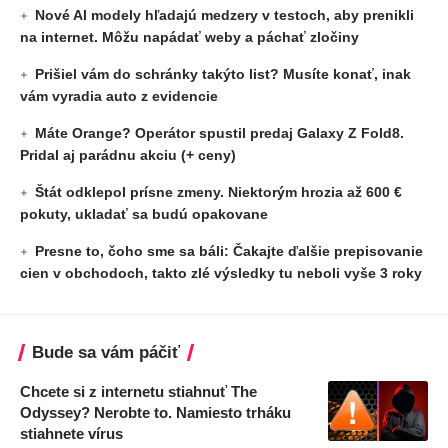
Nové AI modely hľadajú medzery v testoch, aby prenikli
na internet. Môžu napádať weby a páchať zločiny
Prišiel vám do schránky takýto list? Musíte konať, inak
vám vyradia auto z evidencie
Máte Orange? Operátor spustil predaj Galaxy Z Fold8.
Pridal aj parádnu akciu (+ ceny)
Štát odklepol prísne zmeny. Niektorým hrozia až 600 €
pokuty, ukladať sa budú opakovane
Presne to, čoho sme sa báli: Čakajte ďalšie prepisovanie
cien v obchodoch, takto zlé výsledky tu neboli vyše 3 roky
Bude sa vám páčiť
Chcete si z internetu stiahnuť The
Odyssey? Nerobte to. Namiesto trháku
stiahnete vírus