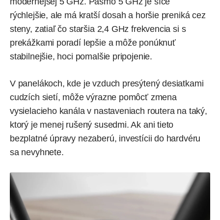
modernejšej 5 GHz. Pásmo 5 GHz je síce
rýchlejšie, ale má kratší dosah a horšie preniká cez
steny, zatiaľ čo staršia 2,4 GHz frekvencia si s
prekážkami poradí lepšie a môže ponúknuť
stabilnejšie, hoci pomalšie pripojenie.
V panelákoch, kde je vzduch presýtený desiatkami
cudzích sietí, môže výrazne pomôcť zmena
vysielacieho kanála v nastaveniach routera na taký,
ktorý je menej rušený susedmi. Ak ani tieto
bezplatné úpravy nezaberú, investícii do hardvéru
sa nevyhnete.