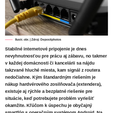
Ilustr. obr. | Zdroj:
Depositphotos
Stabilné internetové pripojenie je dnes
nevyhnutnosťou pre prácu aj zábavu, no takmer
v každej domácnosti či kancelárii sa nájdu
takzvané hluché miesta, kam signál z routera
nedočiahne. Kým štandardným riešením je
nákup hardvérového zosilňovača (extendera),
existuje aj rýchle a bezplatné riešenie pre
situácie, keď potrebujete problém vyriešiť
okamžite. Kľúčom k úspechu je obyčajný
smartfón s operačným systémom
Android
. Na