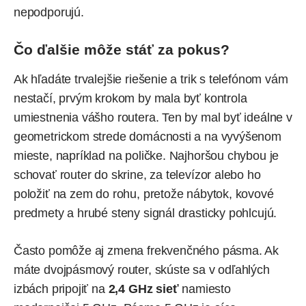
nepodporujú.
Čo ďalšie môže stáť za pokus?
Ak hľadáte trvalejšie riešenie a trik s telefónom vám
nestačí, prvým krokom by mala byť kontrola
umiestnenia vášho routera. Ten by mal byť ideálne v
geometrickom strede domácnosti a na vyvýšenom
mieste, napríklad na poličke. Najhoršou chybou je
schovať router do skrine, za televízor alebo ho
položiť na zem do rohu, pretože nábytok, kovové
predmety a hrubé steny signál drasticky pohlcujú.
Často pomôže aj zmena frekvenčného pásma. Ak
máte dvojpásmový router, skúste sa v odľahlých
izbách pripojiť na
2,4 GHz sieť
namiesto