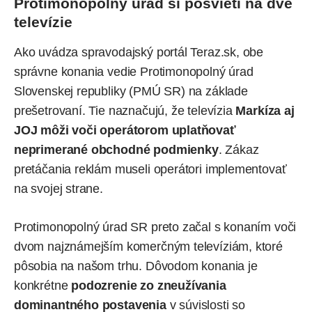
Protimonopolný úrad si posvieti na dve
televízie
Ako
uvádza
spravodajský portál Teraz.sk, obe
správne konania vedie Protimonopolný úrad
Slovenskej republiky (PMÚ SR) na základe
prešetrovaní. Tie naznačujú, že televízia
Markíza aj
JOJ môži voči operátorom uplatňovať
neprimerané obchodné podmienky
. Zákaz
pretáčania reklám museli operátori implementovať
na svojej strane.
Protimonopolný úrad SR preto začal s konaním voči
dvom najznámejším komerčným televíziám, ktoré
pôsobia na našom trhu. Dôvodom konania je
konkrétne
podozrenie zo zneužívania
dominantného postavenia
v súvislosti so