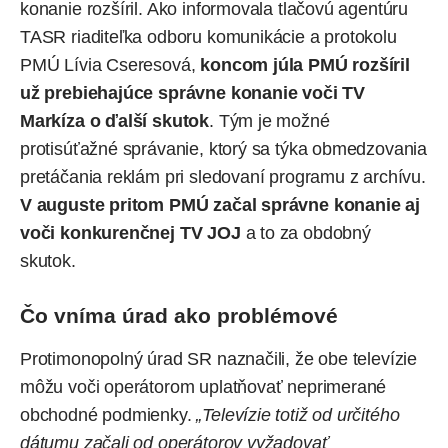
konanie rozšíril. Ako informovala tlačovú agentúru
TASR riaditeľka odboru komunikácie a protokolu
PMÚ Lívia Cseresová,
koncom júla PMÚ rozšíril
už prebiehajúce správne konanie voči TV
Markíza o ďalší skutok
. Tým je možné
protisúťažné správanie, ktorý sa týka obmedzovania
pretáčania reklám pri sledovaní programu z archívu.
V auguste pritom PMÚ začal správne konanie aj
voči konkurenčnej TV JOJ
a to za obdobný
skutok.
Čo vníma úrad ako problémové
Protimonopolný úrad SR naznačili, že obe televízie
môžu voči operátorom uplatňovať neprimerané
obchodné podmienky.
„Televízie totiž od určitého
dátumu začali od operátorov vyžadovať