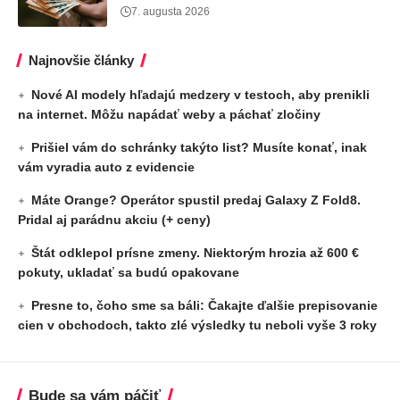
7. augusta 2026
Najnovšie články
Nové AI modely hľadajú medzery v testoch, aby prenikli
na internet. Môžu napádať weby a páchať zločiny
Prišiel vám do schránky takýto list? Musíte konať, inak
vám vyradia auto z evidencie
Máte Orange? Operátor spustil predaj Galaxy Z Fold8.
Pridal aj parádnu akciu (+ ceny)
Štát odklepol prísne zmeny. Niektorým hrozia až 600 €
pokuty, ukladať sa budú opakovane
Presne to, čoho sme sa báli: Čakajte ďalšie prepisovanie
cien v obchodoch, takto zlé výsledky tu neboli vyše 3 roky
Bude sa vám páčiť