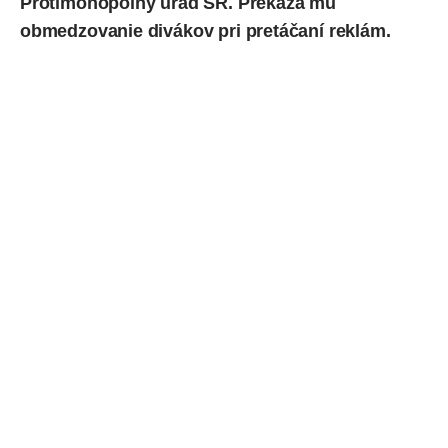
Protimonopolný úrad SR. Prekáža mu
obmedzovanie divákov pri pretáčaní
reklám
.