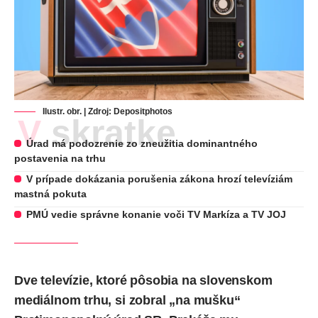
Ilustr. obr. | Zdroj:
Depositphotos
V skratke
Úrad má podozrenie zo zneužitia dominantného
postavenia na trhu
V prípade dokázania porušenia zákona hrozí televíziám
mastná pokuta
PMÚ vedie správne konanie voči TV Markíza a TV JOJ
Dve televízie, ktoré pôsobia na slovenskom
mediálnom trhu, si zobral „na mušku“