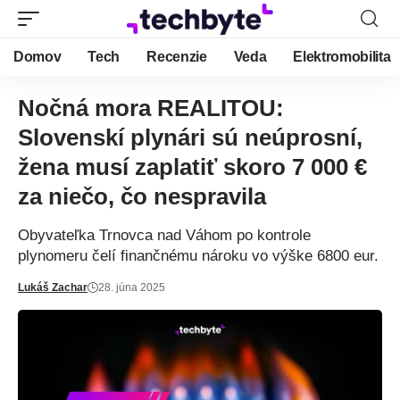
Domov
Tech
Recenzie
Veda
Elektromobilita
Nočná mora REALITOU:
Slovenskí plynári sú neúprosní,
žena musí zaplatiť skoro 7 000 €
za niečo, čo nespravila
Obyvateľka Trnovca nad Váhom po kontrole
plynomeru čelí finančnému nároku vo výške 6800 eur.
Lukáš Zachar
28. júna 2025