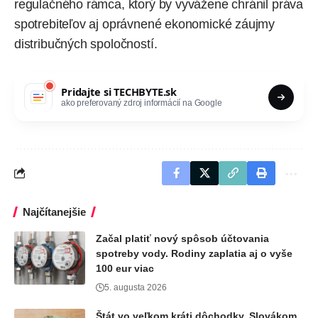
regulačného rámca, ktorý by vyvážene chránil práva
spotrebiteľov aj oprávnené ekonomické záujmy
distribučných spoločností.
Pridajte si
TECHBYTE.sk
ako preferovaný zdroj informácií na Google
Najčítanejšie
Začal platiť nový spôsob účtovania
spotreby vody. Rodiny zaplatia aj o vyše
100 eur viac
5. augusta 2026
Štát vo veľkom kráti dôchodky. Slovákom