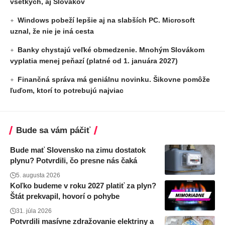
všetkých, aj Slovákov
Windows pobeží lepšie aj na slabších PC. Microsoft
uznal, že nie je iná cesta
Banky chystajú veľké obmedzenie. Mnohým Slovákom
vyplatia menej peňazí (platné od 1. januára 2027)
Finančná správa má geniálnu novinku. Šikovne pomôže
ľuďom, ktorí to potrebujú najviac
Bude sa vám páčiť
Bude mať Slovensko na zimu dostatok
plynu? Potvrdili, čo presne nás čaká
5. augusta 2026
Koľko budeme v roku 2027 platiť za plyn?
Štát prekvapil, hovorí o pohybe
31. júla 2026
Potvrdili masívne zdražovanie elektriny a