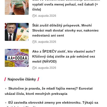
vyplatí oveľa menej peňazí, než čakali (+
čísla)
4. augusta 2026
Štát zrušil dôležitý príspevok. Mnohí
Slováci mali dostať stovky eur, nakoniec
nedostanú ani cent
5. augusta 2026
Ako z ŠPZ/EČV zistiť, kto vlastní auto?
Kľúčový údaj zistíte za pár sekúnd cez
mobil (NÁVOD)
4. augusta 2026
Najnovšie články
Skutočne je pravda, že mladí fajčia menej? Eurostat
ukázal čísla, ktoré mnohých prekvapia
EÚ zaviedla obrovské zmeny pre elektroniku. Týkajú sa