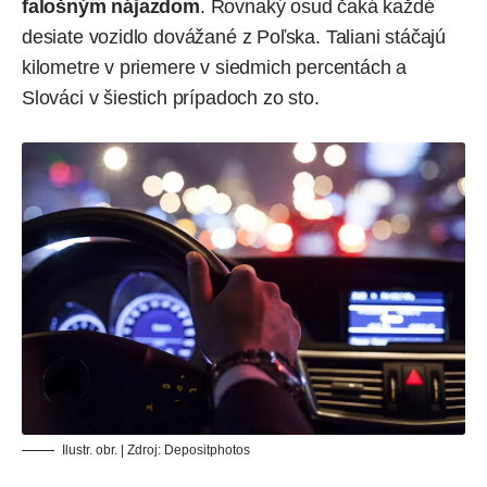
falošným nájazdom
. Rovnaký osud čaká každé
desiate vozidlo dovážané z Poľska. Taliani stáčajú
kilometre v priemere v siedmich percentách a
Slováci v šiestich prípadoch zo sto.
Ilustr. obr. | Zdroj:
Depositphotos