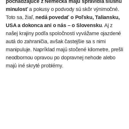
pochádzajúce z Nemecka majú spravidla slušnú
minulosť
a pokusy o podvody sú skôr výnimočné.
Toto sa, žiaľ,
nedá povedať o Poľsku, Taliansku,
USA a dokonca ani o nás – o Slovensku
. Aj z
našej krajiny podľa spoločnosti vyvážame ojazdené
autá do zahraničia, avšak častejšie sa s nimi
manipuluje. Napríklad majú stočené kilometre, prešli
neodbornou opravou po dopravnej nehode alebo
majú iné skryté problémy.