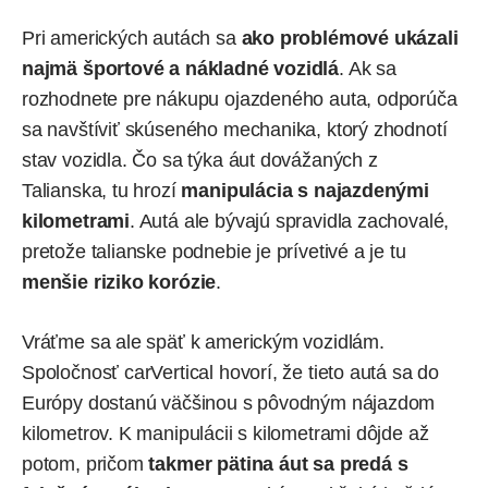
Pri amerických autách sa
ako problémové ukázali
najmä športové a nákladné vozidlá
. Ak sa
rozhodnete pre nákupu ojazdeného auta, odporúča
sa navštíviť skúseného mechanika, ktorý zhodnotí
stav vozidla. Čo sa týka áut dovážaných z
Talianska, tu hrozí
manipulácia s najazdenými
kilometrami
. Autá ale bývajú spravidla zachovalé,
pretože talianske podnebie je prívetivé a je tu
menšie riziko korózie
.
Vráťme sa ale späť k americkým vozidlám.
Spoločnosť carVertical hovorí, že tieto autá sa do
Európy dostanú väčšinou s pôvodným nájazdom
kilometrov. K manipulácii s kilometrami dôjde až
potom, pričom
takmer pätina áut sa predá s