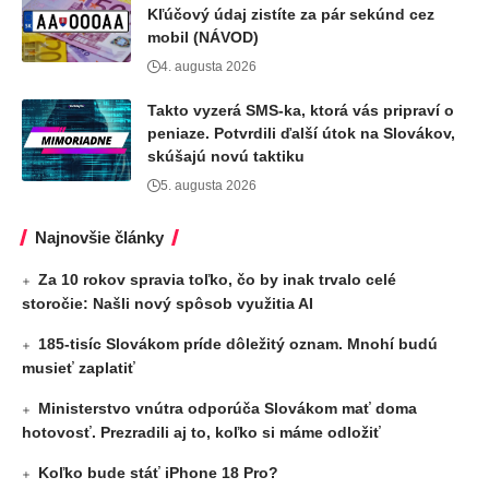
Kľúčový údaj zistíte za pár sekúnd cez
mobil (NÁVOD)
4. augusta 2026
Takto vyzerá SMS-ka, ktorá vás pripraví o
peniaze. Potvrdili ďalší útok na Slovákov,
skúšajú novú taktiku
5. augusta 2026
Najnovšie články
Za 10 rokov spravia toľko, čo by inak trvalo celé
storočie: Našli nový spôsob využitia AI
185-tisíc Slovákom príde dôležitý oznam. Mnohí budú
musieť zaplatiť
Ministerstvo vnútra odporúča Slovákom mať doma
hotovosť. Prezradili aj to, koľko si máme odložiť
Koľko bude stáť iPhone 18 Pro?