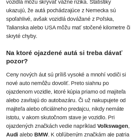
vozidlá
môžu skrývať vážne riziká. Štatistiky
ukazujú, že autá pochádzajúce z Nemecka sú
spoľahlivé, avšak vozidlá dovážané z Poľska,
Talianska alebo USA môžu mať stočené kilometre či
skryté chyby.
Na ktoré ojazdené autá si treba dávať
pozor?
Ceny nových áut sú príliš vysoké a mnohí vodiči si
nové auto nemôžu dovoliť. Preto siahnu po
ojazdenom vozidle, ktoré kúpia priamo od majiteľa
alebo zavítajú do autobazáru. Či už nakupujete od
majiteľa alebo oficiálneho predajcu, nikdy nemáte
istotu, v akom skutočnom stave je vozidlo. Pri
ojazdených značkách vedie napríklad
Volkswagen
,
Audi
alebo
BMW
. K obľúbeným značkám ale patria