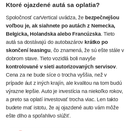
Ktoré ojazdené autá sa oplatia?
Spoločnosť carVertical uvádza, že
bezpečnejšou
voľbou je, ak siahnete po autách z Nemecka,
Belgicka, Holandska alebo Francúzska
. Tieto
autá sa dostávajú do autobazárov
krátko po
skončení leasingu
, čo znamená, že sú ešte stále v
dobrom stave. Tieto vozidlá boli navyše
kontrolované v sieti autorizovaných servisov
.
Cena za ne bude síce o trocha vyššia, než v
prípade áut z iných krajín, ale kvalitou na tom budú
výrazne lepšie. Auto je investícia na niekoľko rokov,
a preto sa oplatí investovať trocha viac. Len takto
budete mať istotu, že aj ojazdené auto vám môže
ešte dlho a spoľahlivo slúžiť.