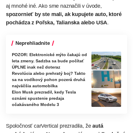
aj mnohé iné. Ako sme naznačili v úvode,
spozornieť by ste mali, ak kupujete auto, ktoré
pochádza z Poľska, Talianska alebo USA
.
Neprehliadnite
POZOR: Elektronické mýto čakajú od
leta zmeny. Sadzba sa bude počítať
ÚPLNE inak než doteraz
Revolúcia alebo prehratý boj? Takto
sa na vodíkový pohon pozerá druhá
najväčšia automobilka
Elon Musk prezradil, kedy Tesla
oznámi spustenie predaja
očakávaného Modelu 3
Spoločnosť carVertical prezradila, že
autá