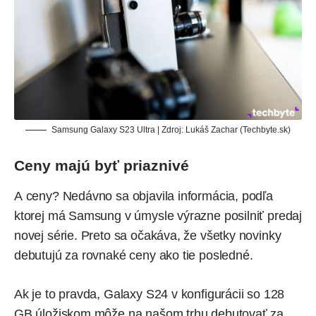
Samsung Galaxy S23 Ultra | Zdroj: Lukáš Zachar (Techbyte.sk)
Ceny majú byť priaznivé
A ceny? Nedávno sa objavila informácia, podľa
ktorej má Samsung v úmysle výrazne posilniť predaj
novej série. Preto sa očakáva, že všetky novinky
debutujú za rovnaké ceny ako tie posledné.
Ak je to pravda, Galaxy S24 v konfigurácii so 128
GB úložiskom môže na našom trhu debutovať za