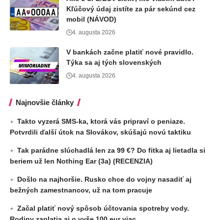
Kľúčový údaj zistíte za pár sekúnd cez
mobil (NÁVOD)
4. augusta 2026
V bankách začne platiť nové pravidlo.
Týka sa aj tých slovenských
4. augusta 2026
Najnovšie články
Takto vyzerá SMS-ka, ktorá vás pripraví o peniaze.
Potvrdili ďalší útok na Slovákov, skúšajú novú taktiku
Tak parádne slúchadlá len za 99 €? Do fitka aj lietadla si
beriem už len Nothing Ear (3a) (RECENZIA)
Došlo na najhoršie. Rusko chce do vojny nasadiť aj
bežných zamestnancov, už na tom pracuje
Začal platiť nový spôsob účtovania spotreby vody.
Rodiny zaplatia aj o vyše 100 eur viac