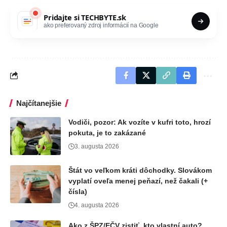
Pridajte si
TECHBYTE.sk
ako preferovaný zdroj informácií na Google
Najčítanejšie
Vodiči, pozor: Ak vozíte v kufri toto, hrozí
pokuta, je to zakázané
3. augusta 2026
Štát vo veľkom kráti dôchodky. Slovákom
vyplatí oveľa menej peňazí, než čakali (+
čísla)
4. augusta 2026
Ako z ŠPZ/EČV zistiť, kto vlastní auto?