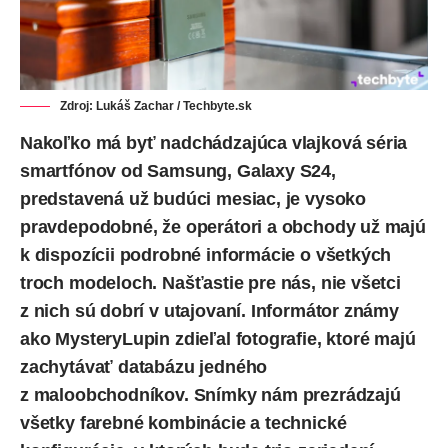
Zdroj: Lukáš Zachar / Techbyte.sk
Nakoľko má byť nadchádzajúca vlajková séria
smartfónov od Samsung, Galaxy S24,
predstavená už budúci mesiac, je vysoko
pravdepodobné, že operátori a obchody už majú
k dispozícii podrobné informácie o všetkých
troch modeloch. Našťastie pre nás, nie všetci
z nich sú dobrí v utajovaní. Informátor známy
ako MysteryLupin
zdieľal
fotografie, ktoré majú
zachytávať databázu jedného
z maloobchodníkov. Snímky nám prezrádzajú
všetky farebné kombinácie a technické