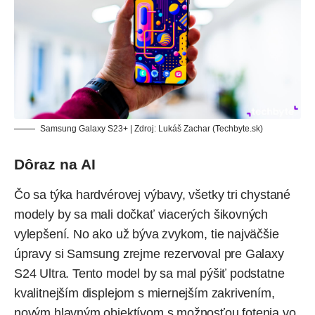
Samsung Galaxy S23+ | Zdroj: Lukáš Zachar (Techbyte.sk)
Dôraz na AI
Čo sa týka hardvérovej výbavy, všetky tri chystané
modely by sa mali dočkať viacerých šikovných
vylepšení. No ako už býva zvykom, tie najväčšie
úpravy si Samsung zrejme rezervoval pre Galaxy
S24 Ultra. Tento model by sa mal pýšiť podstatne
kvalitnejším displejom s miernejším zakrivením,
novým hlavným objektívom s možnosťou fotenia vo