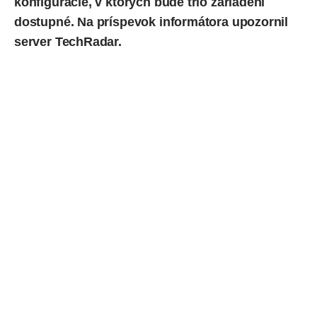
konfigurácie, v ktorých bude trio zariadení
dostupné. Na príspevok informátora
upozornil
server TechRadar.