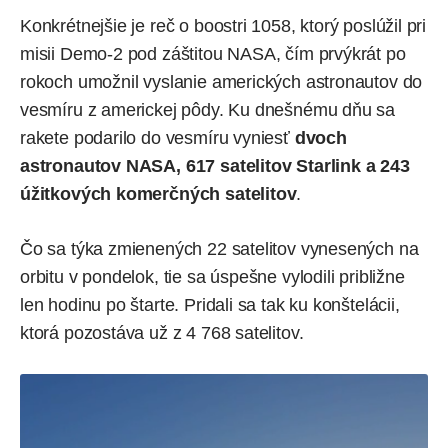
Konkrétnejšie je reč o boostri 1058, ktorý poslúžil pri
misii Demo-2 pod záštitou NASA, čím prvýkrát po
rokoch umožnil vyslanie amerických astronautov do
vesmíru z americkej pôdy. Ku dnešnému dňu sa
rakete podarilo do vesmíru vyniesť
dvoch
astronautov NASA, 617 satelitov Starlink a 243
úžitkových komerčných satelitov
.
Čo sa týka zmienených 22 satelitov vynesených na
orbitu v pondelok, tie sa úspešne vylodili približne
len hodinu po štarte. Pridali sa tak ku konštelácii,
ktorá pozostáva už z 4 768 satelitov.