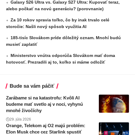
Galaxy S26 Ultra vs. Galaxy S27 Ultra: Kupovať teraz,
alebo počkať na novú generáciu? (porovnanie)
Za 10 rokov spravia toľko, čo by inak trvalo celé
storočie: Našli nový spôsob využitia AI
185-tisíc Slovákom príde dôležitý oznam. Mnohí budú
musieť zaplatiť
Ministerstvo vnútra odporúča Slovákom mať doma
hotovosť. Prezradili aj to, koľko si máme odložiť
Bude sa vám páčiť
Zarábame si na katastrofu: Kvôli AI
budeme mať svetlo aj v noci, vyhynú
mnohé živočíchy
29. júla 2026
Orange, Telekom aj O2 majú problém:
Elon Musk chce cez Starlink spustiť