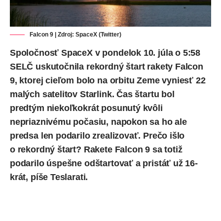
Falcon 9 | Zdroj: SpaceX (Twitter)
Spoločnosť SpaceX v pondelok 10. júla o 5:58
SELČ uskutočnila rekordný štart rakety
Falcon
9
, ktorej cieľom bolo na orbitu Zeme vyniesť 22
malých satelitov Starlink. Čas štartu bol
predtým niekoľkokrát posunutý kvôli
nepriaznivému počasiu, napokon sa ho ale
predsa len podarilo zrealizovať. Prečo išlo
o rekordný štart? Rakete Falcon 9 sa totiž
podarilo úspešne odštartovať a pristáť už 16-
krát,
píše
Teslarati.