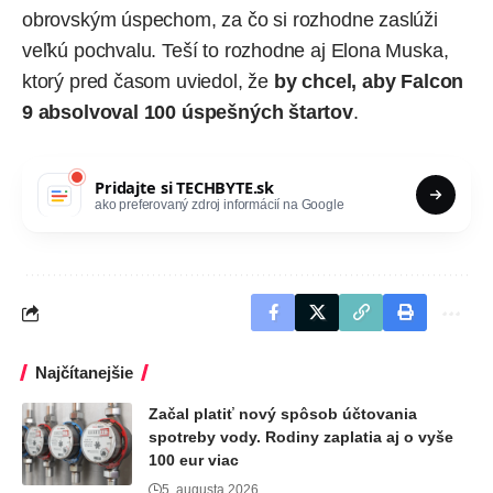
obrovským úspechom, za čo si rozhodne zaslúži
veľkú pochvalu. Teší to rozhodne aj
Elona Muska
,
ktorý pred časom uviedol, že
by chcel, aby Falcon
9 absolvoval 100 úspešných štartov
.
Pridajte si
TECHBYTE.sk
ako preferovaný zdroj informácií na Google
Najčítanejšie
Začal platiť nový spôsob účtovania
spotreby vody. Rodiny zaplatia aj o vyše
100 eur viac
5. augusta 2026