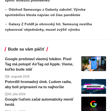
splniť dôležitú podmienku
Odchod Samsungu z Galanty zabolel: Výroba
spotrebičov klesla najviac od čias pandémie
Galaxy Z Fold8 je obrovský hit. Samsung nestíha
vybavovať objednávky, musel zvýšiť výrobu
Bude sa vám páčiť
Google predstaví vlastný lokátor. Pixel
Tag má potopiť AirTag od Apple. Vieme,
koľko bude stáť
6. augusta 2026
Potvrdili hromadný útok. Ľudom radia,
aby boli pripravení na to najhoršie
30. júla 2026
Google ľuďom začal automaticky meniť
heslá