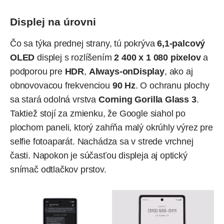
Displej na úrovni
Čo sa týka prednej strany, tú pokrýva
6,1-palcový
OLED
displej s rozlíšením
2 400 x 1 080 pixelov
a
podporou pre
HDR
,
Always-onDisplay
, ako aj
obnovovacou frekvenciou
90 Hz
. O ochranu plochy
sa stará odolná vrstva
Corning Gorilla Glass 3
.
Taktiež stojí za zmienku, že Google siahol po
plochom paneli, ktorý zahŕňa malý okrúhly výrez pre
selfie fotoaparát. Nachádza sa v strede vrchnej
časti. Napokon je súčasťou displeja aj optický
snímač odtlačkov prstov.