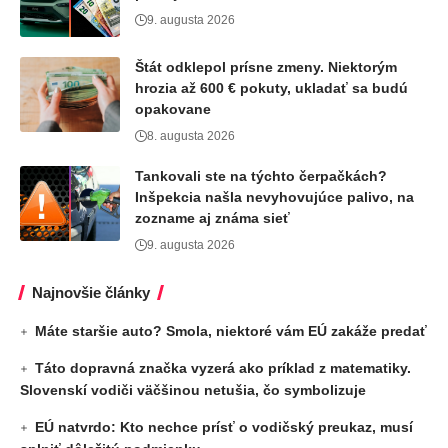
9. augusta 2026
Štát odklepol prísne zmeny. Niektorým
hrozia až 600 € pokuty, ukladať sa budú
opakovane
8. augusta 2026
Tankovali ste na týchto čerpačkách?
Inšpekcia našla nevyhovujúce palivo, na
zozname aj známa sieť
9. augusta 2026
Najnovšie články
Máte staršie auto? Smola, niektoré vám EÚ zakáže predať
Táto dopravná značka vyzerá ako príklad z matematiky.
Slovenskí vodiči väčšinou netušia, čo symbolizuje
EÚ natvrdo: Kto nechce prísť o vodičský preukaz, musí