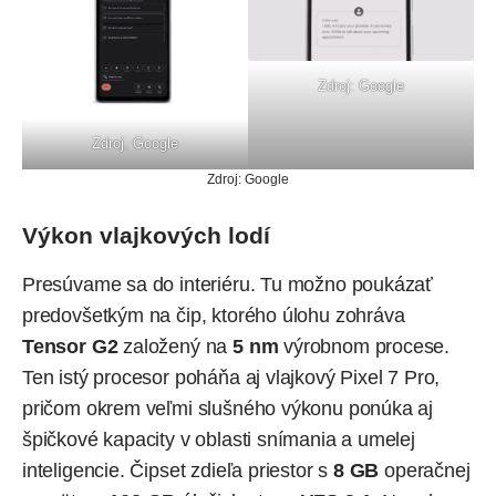
Zdroj: Google
Zdroj. Google
Zdroj:
Google
Výkon vlajkových lodí
Presúvame sa do interiéru. Tu možno poukázať
predovšetkým na čip, ktorého úlohu zohráva
Tensor G2
založený na
5 nm
výrobnom procese.
Ten istý procesor poháňa aj vlajkový
Pixel 7 Pro
,
pričom okrem veľmi slušného výkonu ponúka aj
špičkové kapacity v oblasti snímania a umelej
inteligencie. Čipset zdieľa priestor s
8 GB
operačnej