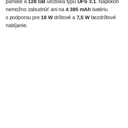
pamäte a
128 GB
úložiska typu
UFS 3.1
. Napokon
nemožno zabudnúť ani na
4 385 mAh
batériu
s podporou pre
18 W
drôtové a
7,5 W
bezdrôtové
nabíjanie.