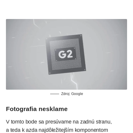
Zdroj:
Google
Fotografia nesklame
V tomto bode sa presúvame na zadnú stranu,
a teda k azda najdôležitejším komponentom