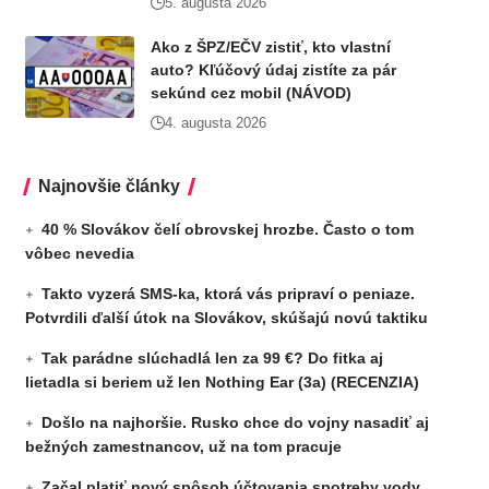
5. augusta 2026
Ako z ŠPZ/EČV zistiť, kto vlastní
auto? Kľúčový údaj zistíte za pár
sekúnd cez mobil (NÁVOD)
4. augusta 2026
Najnovšie články
40 % Slovákov čelí obrovskej hrozbe. Často o tom
vôbec nevedia
Takto vyzerá SMS-ka, ktorá vás pripraví o peniaze.
Potvrdili ďalší útok na Slovákov, skúšajú novú taktiku
Tak parádne slúchadlá len za 99 €? Do fitka aj
lietadla si beriem už len Nothing Ear (3a) (RECENZIA)
Došlo na najhoršie. Rusko chce do vojny nasadiť aj
bežných zamestnancov, už na tom pracuje
Začal platiť nový spôsob účtovania spotreby vody.