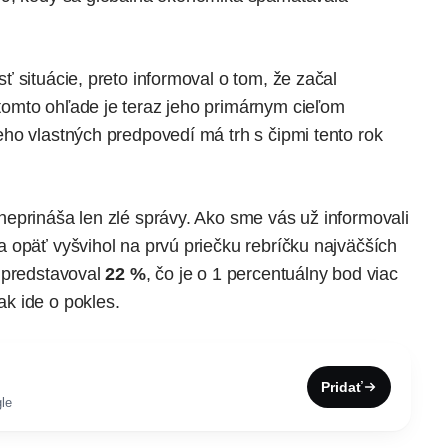
 situácie, preto informoval o tom, že začal
omto ohľade je teraz jeho primárnym cieľom
ho vlastných predpovedí má trh s čipmi tento rok
neprináša len zlé správy. Ako sme vás už
informovali
 opäť vyšvihol na prvú priečku rebríčku najväčších
 predstavoval
22 %
, čo je o 1 percentuálny bod viac
k ide o pokles.
Pridať
le