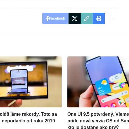
Facebook
old8 láme rekordy. Toto sa
One UI 9.5 potvrdený. Vieme
nepodarilo od roku 2019
príde nová verzia OS od S
kto ju dostane ako prvý