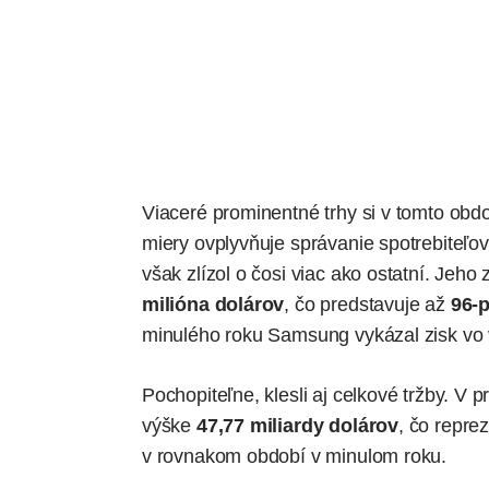
Viaceré prominentné trhy si v tomto obd
miery ovplyvňuje správanie spotrebiteľov
však zlízol o čosi viac ako ostatní. Jeho
milióna dolárov
, čo predstavuje až
96-
minulého roku Samsung vykázal zisk vo
Pochopiteľne, klesli aj celkové tržby. V
výške
47,77 miliardy dolárov
, čo repre
v rovnakom období v minulom roku.