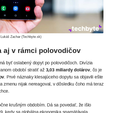
: Lukáš Zachar (Techbyte.sk)
a aj v rámci polovodičov
 byť oslabený dopyt po polovodičoch. Divízia
vanom období stratiť až
3,03 miliardy dolárov
, čo je
ov
. Prvé náznaky klesajúceho dopytu sa objavili ešte
 zmenu nijak nereagoval, v dôsledku čoho má teraz
chce.
očne krušným obdobím. Dá sa povedať, že išlo
09, kedy sa globálna ekonomika spamätávala