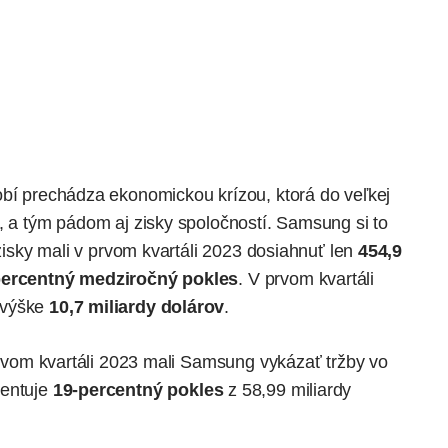
obí prechádza ekonomickou krízou, ktorá do veľkej
, a tým pádom aj zisky spoločností. Samsung si to
 zisky mali v prvom kvartáli 2023 dosiahnuť len
454,9
percentný medziročný pokles
. V prvom kvartáli
 výške
10,7 miliardy dolárov
.
 prvom kvartáli 2023 mali Samsung vykázať tržby vo
zentuje
19-percentný pokles
z 58,99 miliardy