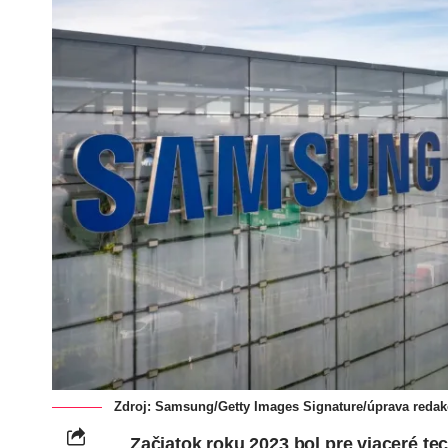
Zdroj: Samsung/Getty Images Signature/úprava redak
Začiatok roku 2023 bol pre viaceré t