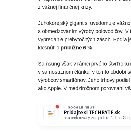
z vážnej finančnej krízy.
Juhokórejský gigant si uvedomuje vážnosť
s obmedzovaním výroby polovodičov. V t
vypredanie prebytočných zásob. Podľa je
klesnúť o
približne 6 %
.
Samsung však v rámci prvého štvrťroku 
v samostatnom článku, v tomto období sa
výrobcov smartfónov. Jeho trhový podiel
ako Apple. V medziročnom porovnaní vša
GOOGLE NEWS
Pridajte si
TECHBYTE.sk
ako preferovaný zdroj informácií na Goog