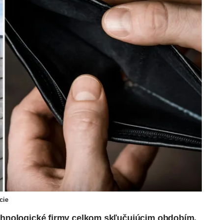
cie
echnologické firmy celkom skľučujúcim obdobím.