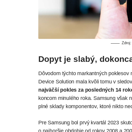
Zdroj
Dopyt je slabý, dokonc
Dôvodom týchto markantných poklesov má
Device Solution mala kvôli tomu v sledo
najväčší pokles za posledných 14 rok
koncom minulého roka. Samsung však na
plné sklady komponentov, ktoré nikto ne
Pre Samsung bol prvý kvartál 2023 skut
o najhoršie obdobie od rokov 2008 a 20