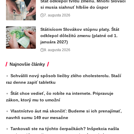
Štát odklepol tvrdú zmenu. Mnohí Slováci
si musia siahnuť hlbšie do úspor
7. augusta 2026
Státisícom Slovákov stúpnu platy. Štát
odklepol dôležitú zmenu (platné od 1.
januára 2027)
9. augusta 2026
Najnovšie články
Schválili nový spôsob liečby zlého cholesterolu. Stačí
raz denne zapiť tabletku
Štát chce vedieť, čo robíte na internete. Pripravuje
zákon, ktorý mu to umožní
Vlastníctvo áut má skončiť: Budeme si ich prenajímať,
navrhli sumu 149 eur mesačne
Tankovali ste na týchto čerpačkách? Inšpekcia našla