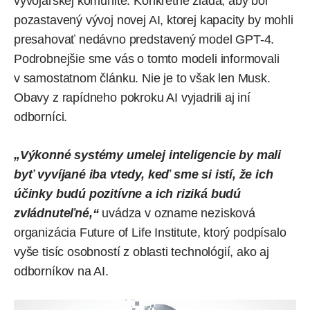
vývojárskej komunite. Konkrétne žiada, aby bol
pozastavený vývoj novej AI, ktorej kapacity by mohli
presahovať nedávno predstavený model GPT-4.
Podrobnejšie sme vás o tomto modeli informovali
v
samostatnom článku
. Nie je to však len Musk.
Obavy z rapídneho pokroku AI vyjadrili aj iní
odborníci.
„Výkonné systémy umelej inteligencie by mali
byť vyvíjané iba vtedy, keď sme si istí, že ich
účinky budú pozitívne a ich riziká budú
zvládnuteľné,“
uvádza v ozname nezisková
organizácia Future of Life Institute, ktorý podpísalo
vyše tisíc osobností z oblasti technológií, ako aj
odborníkov na AI.