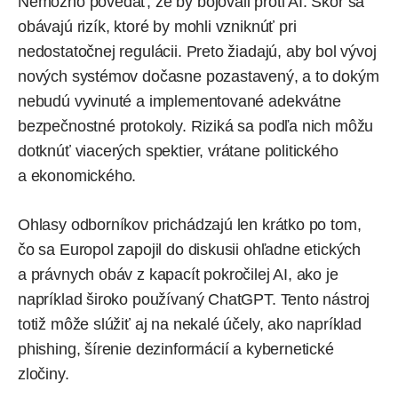
Nemožno povedať, že by bojovali proti AI. Skôr sa
obávajú rizík, ktoré by mohli vzniknúť pri
nedostatočnej regulácii. Preto žiadajú, aby bol vývoj
nových systémov dočasne pozastavený, a to dokým
nebudú vyvinuté a implementované adekvátne
bezpečnostné protokoly. Riziká sa podľa nich môžu
dotknúť viacerých spektier, vrátane politického
a ekonomického.
Ohlasy odborníkov prichádzajú len krátko po tom,
čo sa Europol zapojil do diskusii ohľadne etických
a právnych obáv z kapacít pokročilej AI, ako je
napríklad široko používaný ChatGPT. Tento nástroj
totiž môže slúžiť aj na nekalé účely, ako napríklad
phishing, šírenie dezinformácií a kybernetické
zločiny.