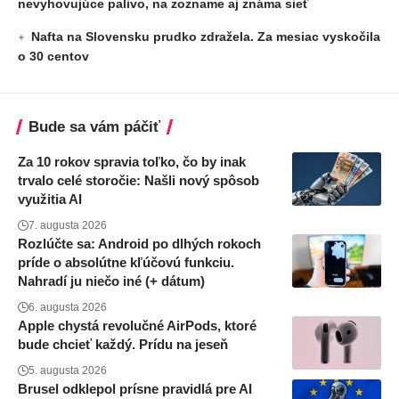
nevyhovujúce palivo, na zozname aj známa sieť
Nafta na Slovensku prudko zdražela. Za mesiac vyskočila
o 30 centov
Bude sa vám páčiť
Za 10 rokov spravia toľko, čo by inak
trvalo celé storočie: Našli nový spôsob
využitia AI
7. augusta 2026
Rozlúčte sa: Android po dlhých rokoch
príde o absolútne kľúčovú funkciu.
Nahradí ju niečo iné (+ dátum)
6. augusta 2026
Apple chystá revolučné AirPods, ktoré
bude chcieť každý. Prídu na jeseň
5. augusta 2026
Brusel odklepol prísne pravidlá pre AI