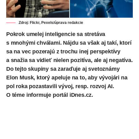
Zdroj: Flickr, Pexels/úprava redakcie
Pokrok
umelej inteligencie
sa stretáva
s mnohými chválami. Nájdu sa však aj takí, ktorí
sa na vec pozerajú z trochu inej perspektívy
a snažia sa vidieť nielen pozitíva, ale aj negatíva.
Do tejto skupiny sa zaraďuje aj svetoznámy
Elon Musk
, ktorý apeluje na to, aby vývojári na
pol roka pozastavili vývoj, resp. rozvoj AI.
O téme
informuje
portál iDnes.cz.