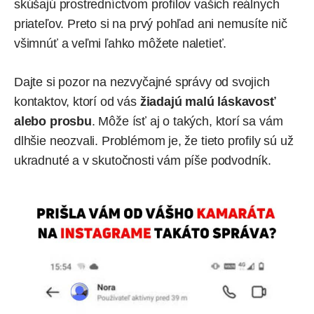
skúšajú prostredníctvom profilov vašich reálnych
priateľov. Preto si na prvý pohľad ani nemusíte nič
všimnúť a veľmi ľahko môžete naletieť.
Dajte si pozor na nezvyčajné správy od svojich
kontaktov, ktorí od vás
žiadajú malú láskavosť
alebo prosbu
. Môže ísť aj o takých, ktorí sa vám
dlhšie neozvali. Problémom je, že tieto profily sú už
ukradnuté a v skutočnosti vám píše podvodník.