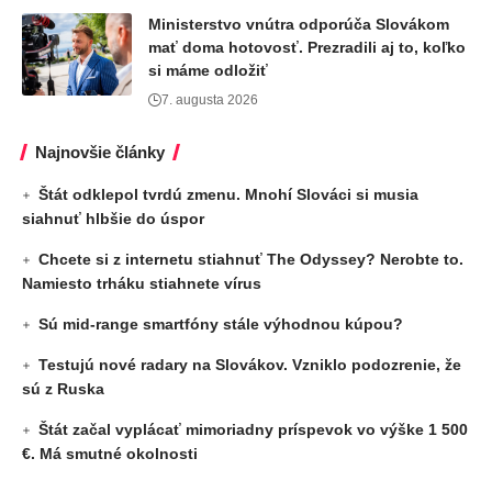
Ministerstvo vnútra odporúča Slovákom
mať doma hotovosť. Prezradili aj to, koľko
si máme odložiť
7. augusta 2026
Najnovšie články
Štát odklepol tvrdú zmenu. Mnohí Slováci si musia
siahnuť hlbšie do úspor
Chcete si z internetu stiahnuť The Odyssey? Nerobte to.
Namiesto trháku stiahnete vírus
Sú mid-range smartfóny stále výhodnou kúpou?
Testujú nové radary na Slovákov. Vzniklo podozrenie, že
sú z Ruska
Štát začal vyplácať mimoriadny príspevok vo výške 1 500
€. Má smutné okolnosti