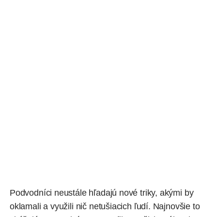
Podvodníci neustále hľadajú nové triky, akými by
oklamali a využili nič netušiacich ľudí. Najnovšie to