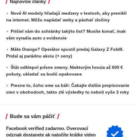
Najnovšie články
Nové AI modely hľadajú medzery v testoch, aby prenikli
na internet. Môžu napádať weby a páchať zločiny
Prišiel vám do schránky takýto list? Musíte konať, inak
vám vyradia auto z evidencie
Máte Orange? Operátor spustil predaj Galaxy Z Fold8.
Pridal aj parádnu akciu (+ ceny)
Štát odklepol prísne zmeny. Niektorým hrozia až 600 €
pokuty, ukladať sa budú opakovane
Presne to, čoho sme sa báli: Čakajte ďalšie prepisovanie
cien v obchodoch, takto zlé výsledky tu neboli vyše 3 roky
Bude sa vám páčiť
Facebook verified zadarmo. Overovací
odznak dostanete ak natočíte krátke video