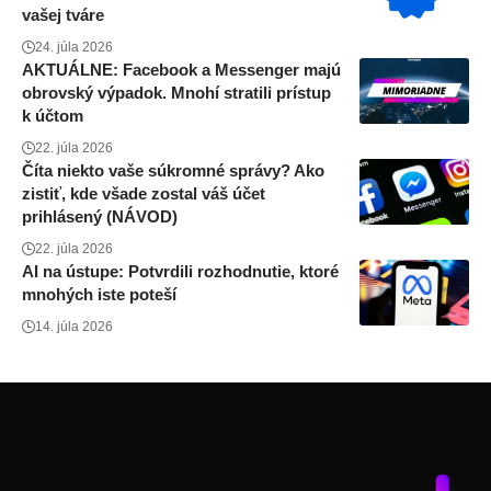
vašej tváre
24. júla 2026
AKTUÁLNE: Facebook a Messenger majú
obrovský výpadok. Mnohí stratili prístup
k účtom
22. júla 2026
Číta niekto vaše súkromné správy? Ako
zistiť, kde všade zostal váš účet
prihlásený (NÁVOD)
22. júla 2026
AI na ústupe: Potvrdili rozhodnutie, ktoré
mnohých iste poteší
14. júla 2026