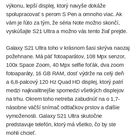
výkonu, lepší displej, ktorý navyše dokáže
spolupracovať s perom S Pen a omnoho viac. Ak
vám je ľúto za tým, že séria Note možno skončí,
vyskúšajte S21 Ultra a možno vás tento žiaľ prejde.
Galaxy S21 Ultra toho v krásnom šasi skrýva naozaj
požehnane. Má päť fotoaparátov, 108 Mpx senzor,
100x Space Zoom, 40 Mpx selfie foťák, dva zoom
fotoaparáty, 16 GB RAM, dosť výdrže na celý deň
a 6,8-palcový 120 Hz Quad HD displej, ktorý patrí
medzi najkvalitnejšie spomedzi všetkých displejov
na trhu. Okrem toho netreba zabudnúť na o 1,7-
násobne väčší snímač odtlačkov prstov a ďalšie
vymoženosti. Galaxy S21 Ultra skutočne
predstavuje telefón, ktorý má všetko, čo by ste
mohli chcieť.