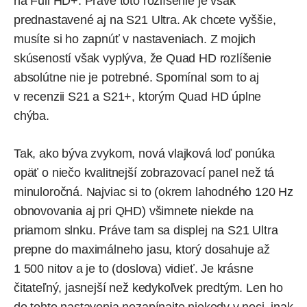
na Full HD+. Práve toto rozlíšenie je však
prednastavené aj na S21 Ultra. Ak chcete vyššie,
musíte si ho zapnúť v nastaveniach. Z mojich
skúseností však vyplýva, že Quad HD rozlíšenie
absolútne nie je potrebné. Spomínal som to aj
v recenzii S21 a S21+, ktorým Quad HD úplne
chýba.
Tak, ako býva zvykom, nová vlajková loď ponúka
opäť o niečo kvalitnejší zobrazovací panel než tá
minuloročná. Najviac si to (okrem lahodného 120 Hz
obnovovania aj pri QHD) všimnete niekde na
priamom slnku. Práve tam sa displej na S21 Ultra
prepne do maximálneho jasu, ktorý dosahuje až
1 500 nitov a je to (doslova) vidieť. Je krásne
čitateľný, jasnejší než kedykoľvek predtým. Len ho