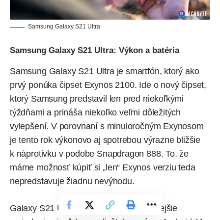
Samsung Galaxy S21 Ultra
Samsung Galaxy S21 Ultra: Výkon a batéria
Samsung Galaxy S21 Ultra je smartfón, ktorý ako
prvý ponúka čipset Exynos 2100. Ide o nový čipset,
ktorý Samsung predstavil len pred niekoľkými
týždňami a prináša niekoľko veľmi dôležitých
vylepšení. V porovnaní s minuloročným Exynosom
je tento rok výkonovo aj spotrebou výrazne bližšie
k náprotivku v podobe Snapdragon 888. To, že
máme možnosť kúpiť si „len“ Exynos verziu teda
nepredstavuje žiadnu nevýhodu.
Galaxy S21 Ultra je výkonnejšie a rýchlejšie