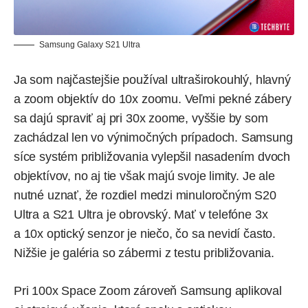
Samsung Galaxy S21 Ultra
Ja som najčastejšie používal ultraširokouhlý, hlavný
a zoom objektív do 10x zoomu. Veľmi pekné zábery
sa dajú spraviť aj pri 30x zoome, vyššie by som
zachádzal len vo výnimočných prípadoch. Samsung
síce systém približovania vylepšil nasadením dvoch
objektívov, no aj tie však majú svoje limity. Je ale
nutné uznať, že rozdiel medzi minuloročným S20
Ultra a S21 Ultra je obrovský. Mať v telefóne 3x
a 10x optický senzor je niečo, čo sa nevidí často.
Nižšie je galéria so zábermi z testu približovania.
Pri 100x Space Zoom zároveň Samsung aplikoval