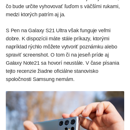
čo bude určite vyhovovať ľuďom s väčšími rukami,
medzi ktorých patrím aj ja.
S Pen na Galaxy S21 Ultra však funguje veľmi
dobre. K dispozícii máte stále príkazy, ktorými
napríklad rýchlo môžete vytvoriť poznámku alebo
spraviť screenshot. O tom či na jeseň príde aj
Galaxy Note21 sa hovorí neustále. V čase písania
tejto recenzie žiadne oficiálne stanovisko
spoločnosti Samsung nemám.