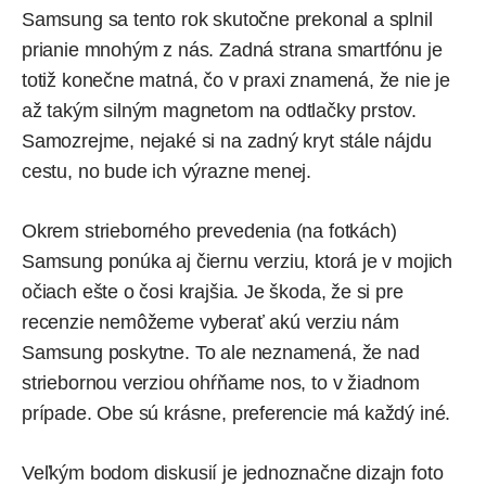
Samsung sa tento rok skutočne prekonal a splnil
prianie mnohým z nás. Zadná strana smartfónu je
totiž konečne matná, čo v praxi znamená, že nie je
až takým silným magnetom na odtlačky prstov.
Samozrejme, nejaké si na zadný kryt stále nájdu
cestu, no bude ich výrazne menej.
Okrem strieborného prevedenia (na fotkách)
Samsung ponúka aj čiernu verziu, ktorá je v mojich
očiach ešte o čosi krajšia. Je škoda, že si pre
recenzie nemôžeme vyberať akú verziu nám
Samsung poskytne. To ale neznamená, že nad
striebornou verziou ohŕňame nos, to v žiadnom
prípade. Obe sú krásne, preferencie má každý iné.
Veľkým bodom diskusií je jednoznačne dizajn foto