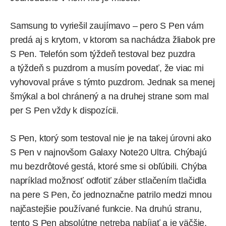
Samsung to vyriešil zaujímavo – pero S Pen vám
predá aj s krytom, v ktorom sa nachádza žliabok pre
S Pen. Telefón som týždeň testoval bez puzdra
a týždeň s puzdrom a musím povedať, že viac mi
vyhovoval práve s týmto puzdrom. Jednak sa menej
šmýkal a bol chránený a na druhej strane som mal
per S Pen vždy k dispozícii.
S Pen, ktorý som testoval nie je na takej úrovni ako
S Pen v najnovšom Galaxy Note20 Ultra. Chýbajú
mu bezdrôtové gestá, ktoré sme si obľúbili. Chýba
napríklad možnosť odfotiť záber stlačením tlačidla
na pere S Pen, čo jednoznačne patrilo medzi mnou
najčastejšie používané funkcie. Na druhú stranu,
tento S Pen absolútne netreba nabíjať a je väčšie,