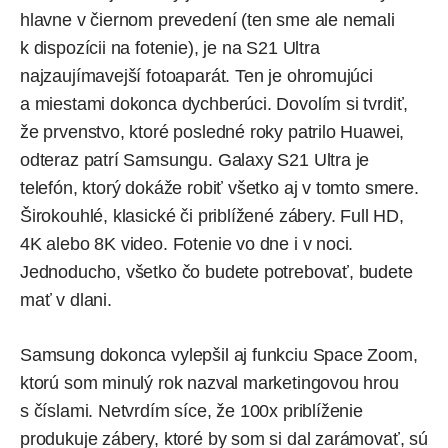
hlavne v čiernom prevedení (ten sme ale nemali
k dispozícii na fotenie), je na S21 Ultra
najzaujímavejší fotoaparát. Ten je ohromujúci
a miestami dokonca dychberúci. Dovolím si tvrdiť,
že prvenstvo, ktoré posledné roky patrilo Huawei,
odteraz patrí Samsungu. Galaxy S21 Ultra je
telefón, ktorý dokáže robiť všetko aj v tomto smere.
Širokouhlé, klasické či priblížené zábery. Full HD,
4K alebo 8K video. Fotenie vo dne i v noci.
Jednoducho, všetko čo budete potrebovať, budete
mať v dlani.
Samsung dokonca vylepšil aj funkciu Space Zoom,
ktorú som minulý rok nazval marketingovou hrou
s číslami. Netvrdím síce, že 100x priblíženie
produkuje zábery, ktoré by som si dal zarámovať, sú