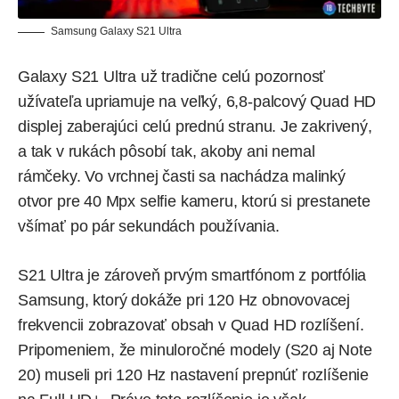
Samsung Galaxy S21 Ultra
Galaxy S21 Ultra už tradične celú pozornosť
užívateľa upriamuje na veľký, 6,8-palcový Quad HD
displej zaberajúci celú prednú stranu. Je zakrivený,
a tak v rukách pôsobí tak, akoby ani nemal
rámčeky. Vo vrchnej časti sa nachádza malinký
otvor pre 40 Mpx selfie kameru, ktorú si prestanete
všímať po pár sekundách používania.
S21 Ultra je zároveň prvým smartfónom z portfólia
Samsung, ktorý dokáže pri 120 Hz obnovovacej
frekvencii zobrazovať obsah v Quad HD rozlíšení.
Pripomeniem, že minuloročné modely (S20 aj Note
20) museli pri 120 Hz nastavení prepnúť rozlíšenie