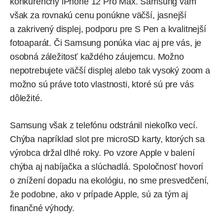
konkurenčný iPhone 12 Pro Max. Samsung vám
však za rovnakú cenu ponúkne väčší, jasnejší
a zakrivený displej, podporu pre S Pen a kvalitnejší
fotoaparát. Či Samsung ponúka viac aj pre vás, je
osobná záležitosť každého záujemcu. Možno
nepotrebujete väčší displej alebo tak vysoký zoom a
možno sú práve toto vlastnosti, ktoré sú pre vás
dôležité.
Samsung však z telefónu odstránil niekoľko vecí.
Chýba napríklad slot pre microSD karty, ktorých sa
výrobca držal dlhé roky. Po vzore Apple v balení
chýba aj nabíjačka a slúchadlá. Spoločnosť hovorí
o znížení dopadu na ekológiu, no sme presvedčení,
že podobne, ako v prípade Apple, sú za tým aj
finančné výhody.