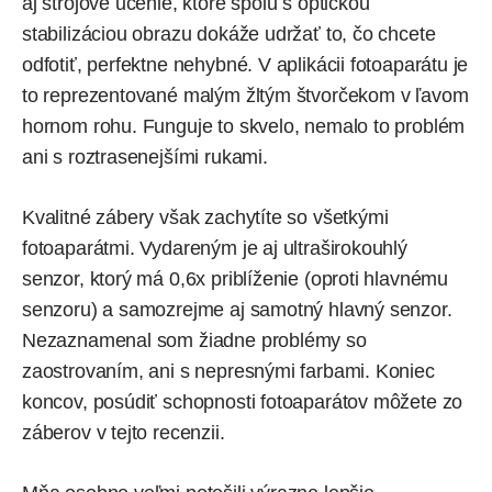
aj strojové učenie, ktoré spolu s optickou
stabilizáciou obrazu dokáže udržať to, čo chcete
odfotiť, perfektne nehybné. V aplikácii fotoaparátu je
to reprezentované malým žltým štvorčekom v ľavom
hornom rohu. Funguje to skvelo, nemalo to problém
ani s roztrasenejšími rukami.
Kvalitné zábery však zachytíte so všetkými
fotoaparátmi. Vydareným je aj ultraširokouhlý
senzor, ktorý má 0,6x priblíženie (oproti hlavnému
senzoru) a samozrejme aj samotný hlavný senzor.
Nezaznamenal som žiadne problémy so
zaostrovaním, ani s nepresnými farbami. Koniec
koncov, posúdiť schopnosti fotoaparátov môžete zo
záberov v tejto recenzii.