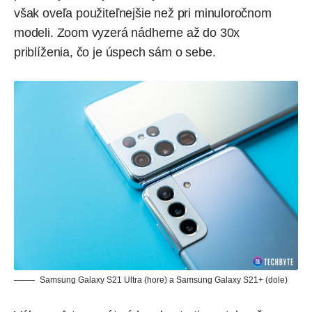
však oveľa použiteľnejšie než pri minuloročnom
modeli. Zoom vyzerá nádherne až do 30x
priblíženia, čo je úspech sám o sebe.
Samsung Galaxy S21 Ultra (hore) a Samsung Galaxy S21+ (dole)