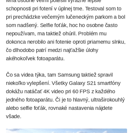
Mňa osobne veľmi potešili výrazne lepšie
schopnosti pri fotení v úplnej tme. Testoval som to
pri prechádzke večerným lučeneckým parkom a bol
som nadšený. Selfie foťák, hoc ho osobne často
nepoužívam, ma taktiež ohúril. Problém mu
dokonca nerobilo ani fotenie oproti priamemu slnku,
čo dlhodobo patrí medzi najťažšie úlohy
akéhokoľvek fotoaparátu.
Čo sa videa týka, tam Samsung taktiež spravil
niekoľko vylepšení. Všetky Galaxy S21 smartfóny
dokážu natáčať 4K video pri 60 FPS z každého
jedného fotoaparátu. Či je to hlavný, ultraširokouhlý
alebo selfie foťák, rovnaké nastavenia nájdete
všade.