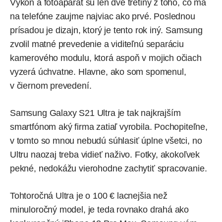
Výkon a fotoaparát sú len dve tretiny z toho, čo ma
na telefóne zaujme najviac ako prvé. Poslednou
prísadou je dizajn, ktorý je tento rok iný. Samsung
zvolil matné prevedenie a viditeľnú separáciu
kamerového modulu, ktorá aspoň v mojich očiach
vyzerá úchvatne. Hlavne, ako som spomenul,
v čiernom prevedení.
Samsung Galaxy S21 Ultra je tak najkrajším
smartfónom aký firma zatiaľ vyrobila. Pochopiteľne,
v tomto so mnou nebudú súhlasiť úplne všetci, no
Ultru naozaj treba vidieť naživo. Fotky, akokoľvek
pekné, nedokážu vierohodne zachytiť spracovanie.
Tohtoročná Ultra je o 100 € lacnejšia než
minuloročný model, je teda rovnako drahá ako