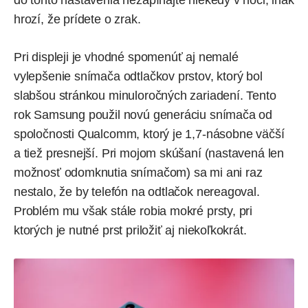
do tohto nastavenia nezapínajte niekedy v noci, inak
hrozí, že prídete o zrak.
Pri displeji je vhodné spomenúť aj nemalé
vylepšenie snímača odtlačkov prstov, ktorý bol
slabšou stránkou minuloročných zariadení. Tento
rok Samsung použil novú generáciu snímača od
spoločnosti Qualcomm, ktorý je 1,7-násobne väčší
a tiež presnejší. Pri mojom skúšaní (nastavená len
možnosť odomknutia snímačom) sa mi ani raz
nestalo, že by telefón na odtlačok nereagoval.
Problém mu však stále robia mokré prsty, pri
ktorých je nutné prst priložiť aj niekoľkokrát.