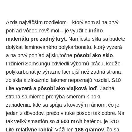
Azda najväčším rozdielom – ktorý som si na prvý
pohľad vôbec nevšimol – je využitie
iného
materiálu pre zadný kryt
. Namiesto skla sa budete
dotýkať laminovaného polykarbonátu, ktorý vyzerá
a na prvý pohľad aj skutočne
pôsobí ako sklo
.
Inžinieri Samsungu odviedli výbornú prácu, keďže
polykarbonát je výrazne lacnejší než zadná strana
zo skla a zákazníci takmer nepoznajú rozdiel. S10
Lite
vyzerá a pôsobí ako vlajková loď
. Zadná
strana sa mierne prehýba smerom k boku
zariadenia, kde sa spája s kovovým rámom, čo je
jeden z dôvodov, prečo v ruke pôsobí tak dobre. Na
tak veľký smartfón so
4 500 mAh
batériou je S10
Lite
relatívne ľahký
. Váži len
186 gramov
, čo sa