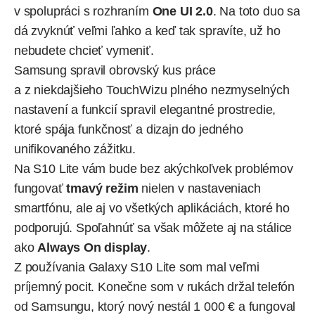
v spolupráci s rozhraním
One UI 2.0
. Na toto duo sa
dá zvyknúť veľmi ľahko a keď tak spravíte, už ho
nebudete chcieť vymeniť.
Samsung spravil obrovský kus práce
a z niekdajšieho TouchWizu plného nezmyselných
nastavení a funkcií spravil elegantné prostredie,
ktoré spája funkčnosť a dizajn do jedného
unifikovaného zážitku.
Na S10 Lite vám bude bez akýchkoľvek problémov
fungovať
tmavý režim
nielen v nastaveniach
smartfónu, ale aj vo všetkých aplikáciách, ktoré ho
podporujú. Spoľahnúť sa však môžete aj na stálice
ako
Always On display
.
Z používania Galaxy S10 Lite som mal veľmi
príjemný pocit. Konečne som v rukách držal telefón
od Samsungu, ktorý nový nestál 1 000 € a fungoval